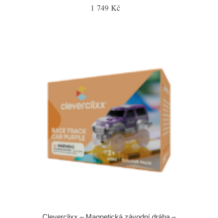
1 749 Kč
Cleverclixx – Magnetická závodní dráha –