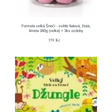
Formela velká Šnečí - světle fialová, žlutá,
limeta 380g (velká) + 3ks ozdoby
359 Kč