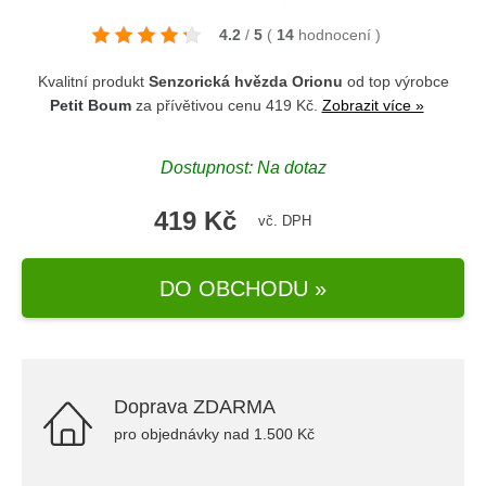
4.2
/
5
(
14
hodnocení
)
Kvalitní produkt
Senzorická hvězda Orionu
od top výrobce
Petit Boum
za přívětivou cenu 419 Kč.
Zobrazit více »
Dostupnost: Na dotaz
419 Kč
vč. DPH
DO OBCHODU »
Doprava ZDARMA
pro objednávky nad 1.500 Kč