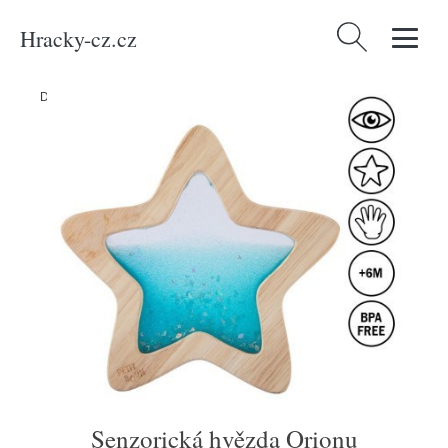
Hracky-cz.cz
Vyhledávání
Domů
/
Produkty
/
Média
/
Knihy
/
Senzorická hvězda Orionu
Senzorická hvězda Orionu