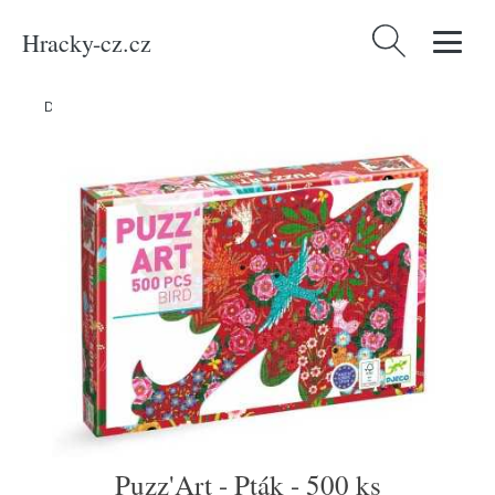
Hracky-cz.cz
Vyhledávání
Domů
/
Produkty
/
Média
/
Knihy
/
Puzz'Art - Pták - 500 ks
Puzz'Art - Pták - 500 ks