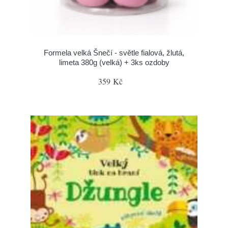
Formela velká Šnečí - světle fialová, žlutá,
limeta 380g (velká) + 3ks ozdoby
359 Kč