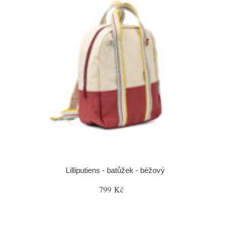
Lilliputiens - batůžek - béžový
799 Kč