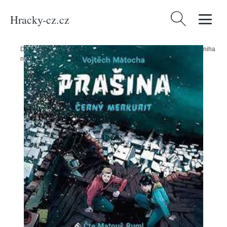
Hracky-cz.cz
Vyhledávání
Domů
/
Produkty
/
Média
/
Knihy
/
Prašina - Černý merkurit - audiokniha
na CD