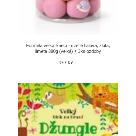
Formela velká Šnečí - světle fialová, žlutá,
limeta 380g (velká) + 3ks ozdoby
359 Kč