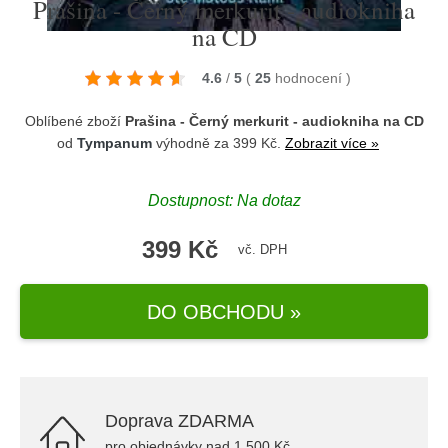
Prašina - Černý merkurit - audiokniha
na CD
4.6
/
5
(
25
hodnocení
)
Oblíbené zboží
Prašina - Černý merkurit - audiokniha na CD
od
Tympanum
výhodně za 399 Kč.
Zobrazit více »
Dostupnost: Na dotaz
399 Kč
vč. DPH
DO OBCHODU »
Doprava ZDARMA
pro objednávky nad 1.500 Kč