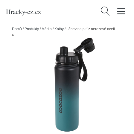
Hracky-cz.cz
Vyhledávání
Domů
/
Produkty
/
Média
/
Knihy
/
Láhev na pití z nerezové oceli
coocazoo 0,7 l, Gradient Teal