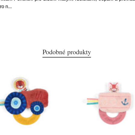
ro n
...
Podobné produkty