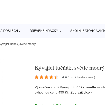
 A POSLECH
DŘEVĚNÉ HRAČKY
ŠKOLNÍ BATOHY A AK
Kývající tučňák, světle modrý
Kývající tučňák, světle modrý
4.4
/
5
(
7
hodnocení
)
Výjimečné zboží
Kývající tučňák, světle mod
výhodnou cenu 499 Kč.
Zobrazit více »