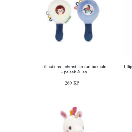
Lilliputiens - chrastítko rumbakoule
Lill
- pejsek Jules
269 Kč