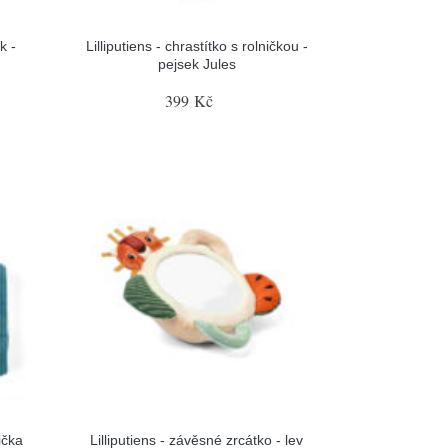
k -
Lilliputiens - chrastítko s rolničkou -
pejsek Jules
399 Kč
čička
Lilliputiens - závěsné zrcátko - lev