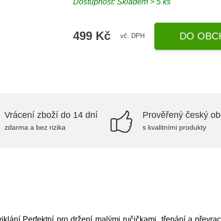
Dostupnost: Skladem > 5 ks
499 Kč
DO OBC
vč. DPH
Vrácení zboží do 14 dní
Prověřený český o
zdarma a bez rizika
s kvalitními produkty
klání Perfektní pro držení malými ručičkami, třepání a převrac