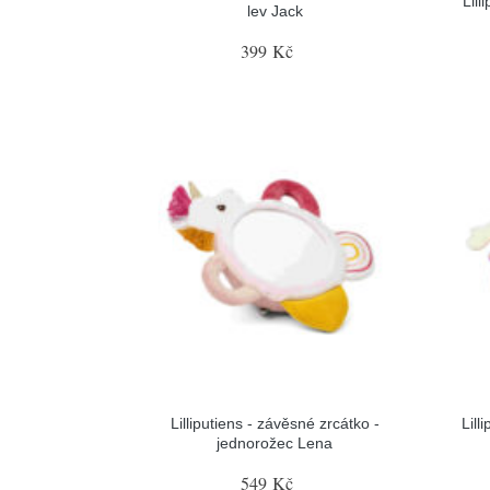
Lill
lev Jack
399 Kč
Lilliputiens - závěsné zrcátko -
Lill
jednorožec Lena
549 Kč