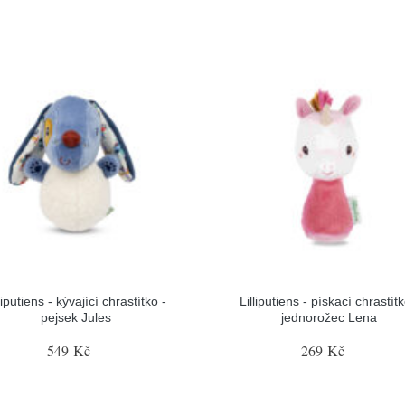
liputiens - kývající chrastítko -
Lilliputiens - pískací chrastítk
pejsek Jules
jednorožec Lena
549 Kč
269 Kč