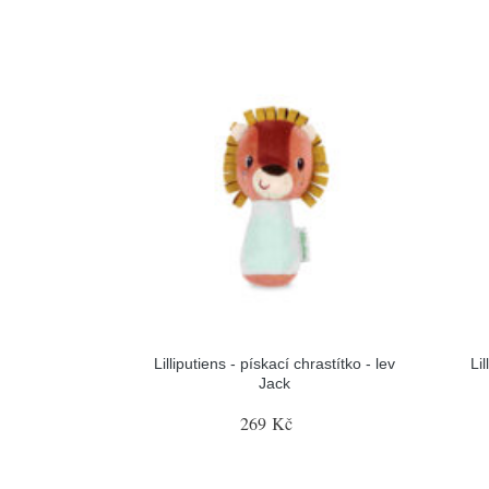
Lilliputiens - pískací chrastítko - lev
Lil
Jack
269 Kč