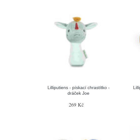
Lilliputiens - pískací chrastítko -
Lil
dráček Joe
269 Kč