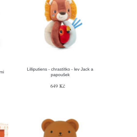
Lilliputiens - chrastítko - lev Jack a
ami
papoušek
649 Kč