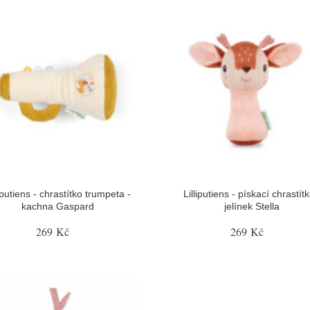
liputiens - chrastítko trumpeta -
Lilliputiens - pískací chrastítk
kachna Gaspard
jelínek Stella
269 Kč
269 Kč