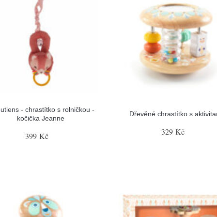
iputiens - chrastítko s rolničkou -
Dřevěné chrastítko s aktivit
kočička Jeanne
329 Kč
399 Kč