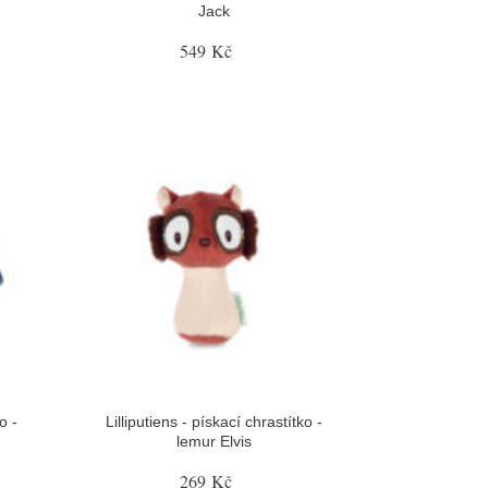
Jack
549 Kč
o -
Lilliputiens - pískací chrastítko -
lemur Elvis
269 Kč