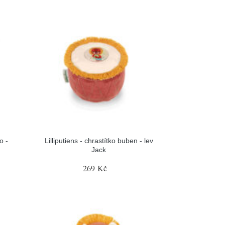
o -
Lilliputiens - chrastítko buben - lev
Jack
269 Kč