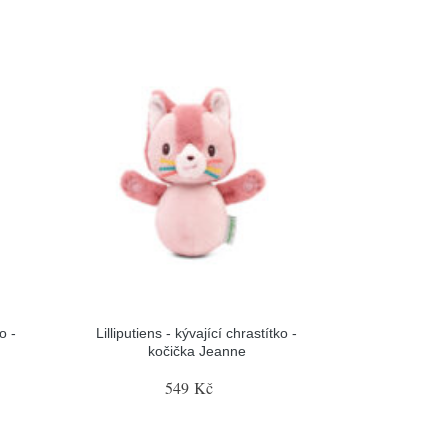
o -
Lilliputiens - kývající chrastítko -
kočička Jeanne
549 Kč