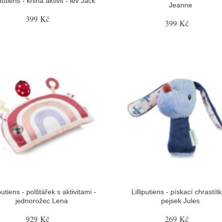
iputiens - kniha aktivit - lev Jack
Jeanne
399 Kč
399 Kč
iputiens - polštářek s aktivitami -
Lilliputiens - pískací chrastítk
jednorožec Lena
pejsek Jules
929 Kč
269 Kč