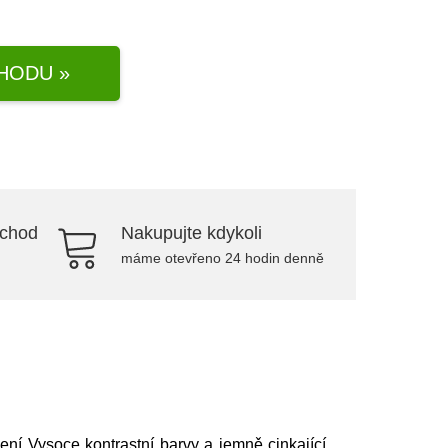
HODU »
bchod
Nakupujte kdykoli
máme otevřeno 24 hodin denně
ení Vysoce kontrastní barvy a jemně cinkající