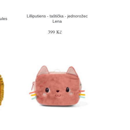
Lilliputiens - taštička - jednorožec
Jules
Lena
399 Kč