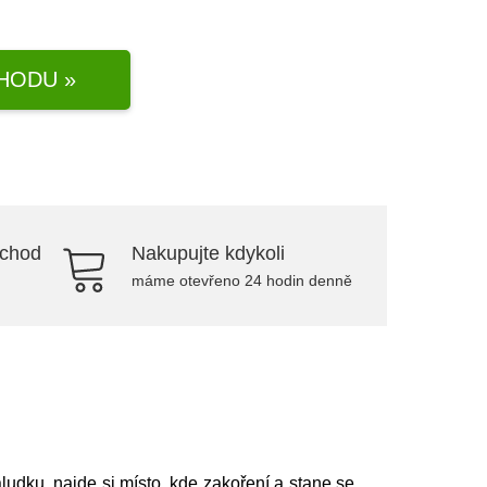
HODU »
bchod
Nakupujte kdykoli
máme otevřeno 24 hodin denně
aludku, najde si místo, kde zakoření a stane se