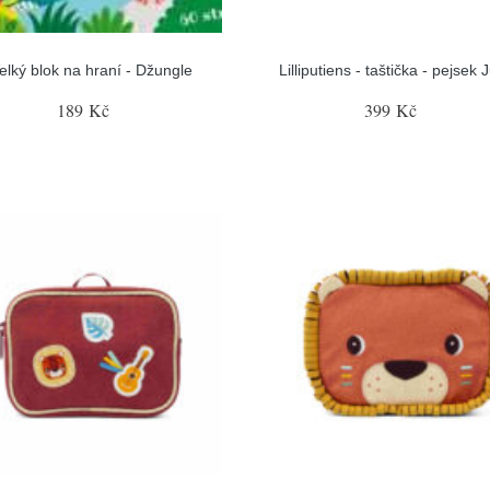
elký blok na hraní - Džungle
Lilliputiens - taštička - pejsek 
189 Kč
399 Kč