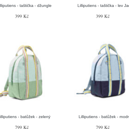
illiputiens - taštička - džungle
Lilliputiens - taštička - lev J
399 Kč
399 Kč
illiputiens - batůžek - zelený
Lilliputiens - batůžek - mod
799 Kč
799 Kč