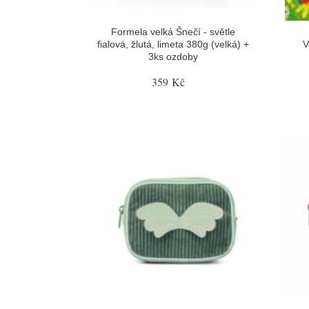
Formela velká Šnečí - světle
fialová, žlutá, limeta 380g (velká) +
V
3ks ozdoby
359 Kč