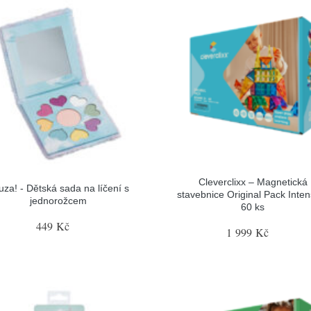
Cleverclixx – Magnetická
uza! - Dětská sada na líčení s
stavebnice Original Pack Inten
jednorožcem
60 ks
449 Kč
1 999 Kč