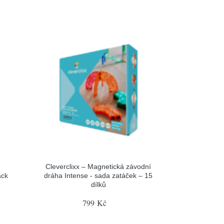
Cleverclixx – Magnetická závodní
ack
dráha Intense - sada zatáček – 15
dílků
799 Kč