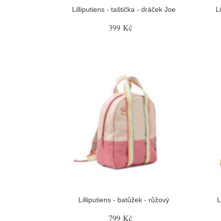
Lilliputiens - taštička - dráček Joe
L
399 Kč
Lilliputiens - batůžek - růžový
L
799 Kč