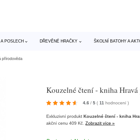
 A POSLECH
DŘEVĚNÉ HRAČKY
ŠKOLNÍ BATOHY A AK
á přírodověda
Kouzelné čtení - kniha Hravá
4.6
/
5
(
11
hodnocení
)
Exkluzivní produkt
Kouzelné čtení - kniha Hr
akční cenu 409 Kč.
Zobrazit více »