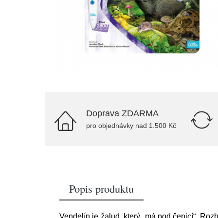
Doprava ZDARMA
pro objednávky nad 1.500 Kč
Popis produktu
Vendelín je žalud, který „má pod čepicí“. Rozh