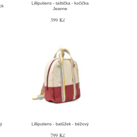
Lilliputiens - taštička - kočička
ack
Jeanne
399 Kč
rý
Lilliputiens - batůžek - béžový
799 Kč