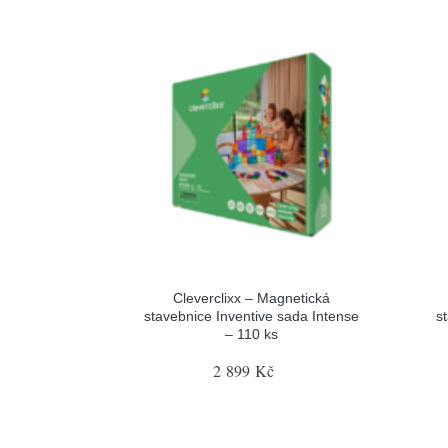
Cleverclixx – Magnetická
stavebnice Inventive sada Intense
s
– 110 ks
2 899 Kč