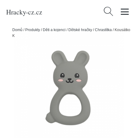
Hracky-cz.cz
Vyhledávání
Domů
/
Produkty
/
Děti a kojenci
/
Dětské hračky
/
Chrastítka
/
Kousátko
Králíček, šedé