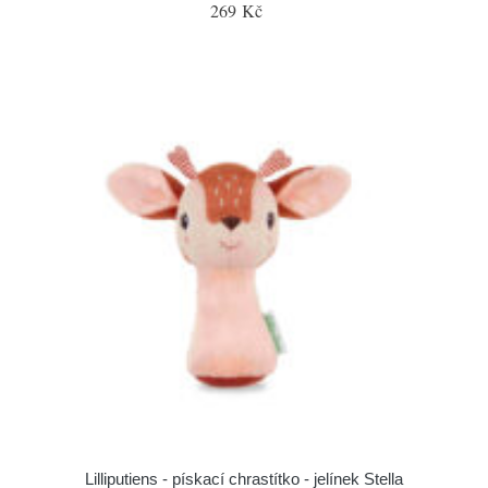
269 Kč
Lilliputiens - pískací chrastítko - jelínek Stella