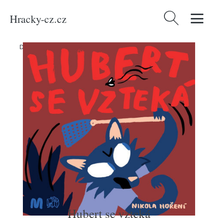
Hracky-cz.cz
Vyhledávání
Domů
/
Produkty
/
Média
/
Knihy
/
Hubert se vzteká
Hubert se vzteká