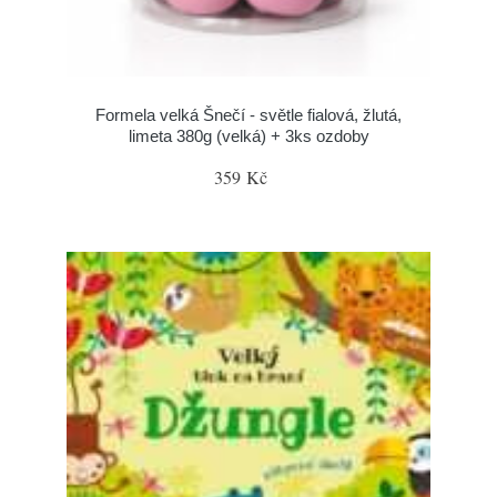
Formela velká Šnečí - světle fialová, žlutá,
limeta 380g (velká) + 3ks ozdoby
359 Kč