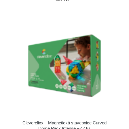
Cleverclixx – Magnetická stavebnice Curved
Dome Pack Intense – 47 ks