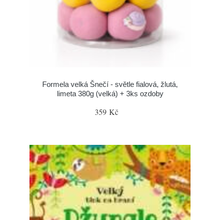
Formela velká Šnečí - světle fialová, žlutá,
limeta 380g (velká) + 3ks ozdoby
359 Kč