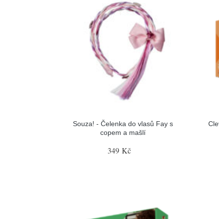
Souza! - Čelenka do vlasů Fay s
Cle
copem a mašlí
349 Kč