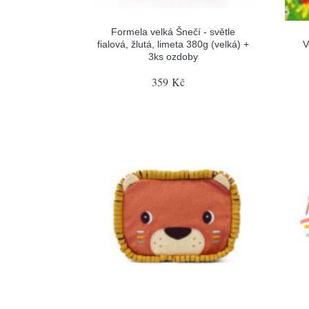
Formela velká Šnečí - světle
fialová, žlutá, limeta 380g (velká) +
V
3ks ozdoby
359 Kč