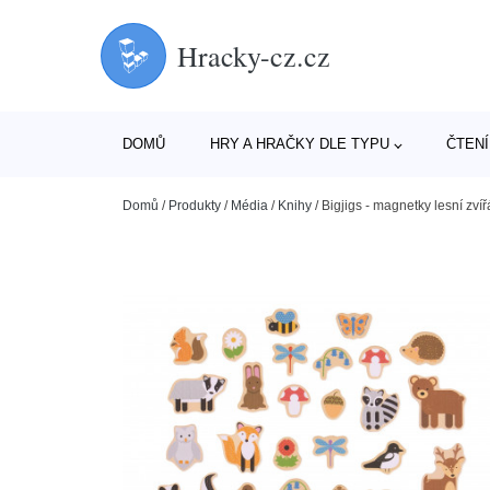
Hracky-cz.cz
DOMŮ
HRY A HRAČKY DLE TYPU
ČTENÍ
Domů
/
Produkty
/
Média
/
Knihy
/
Bigjigs - magnetky lesní zvíř