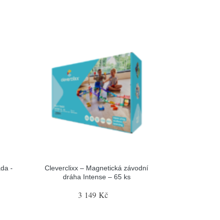
da -
Cleverclixx – Magnetická závodní
dráha Intense – 65 ks
3 149 Kč