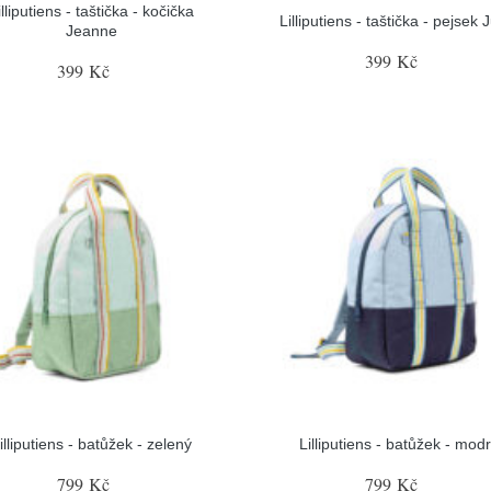
illiputiens - taštička - kočička
Lilliputiens - taštička - pejsek 
Jeanne
399 Kč
399 Kč
illiputiens - batůžek - zelený
Lilliputiens - batůžek - mod
799 Kč
799 Kč