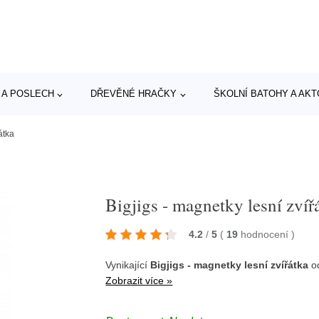
 A POSLECH
DŘEVĚNÉ HRAČKY
ŠKOLNÍ BATOHY A AK
átka
Bigjigs - magnetky lesní zvíř
4.2
/
5
(
19
hodnocení
)
Vynikající
Bigjigs - magnetky lesní zvířátka
od
Zobrazit více »