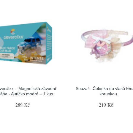
verclixx – Magnetická závodní
Souza! - Čelenka do vlasů Em
ráha - Autíčko modré – 1 kus
korunkou
289 Kč
219 Kč