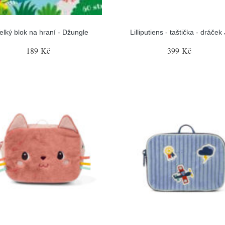
elký blok na hraní - Džungle
Lilliputiens - taštička - dráček
189 Kč
399 Kč