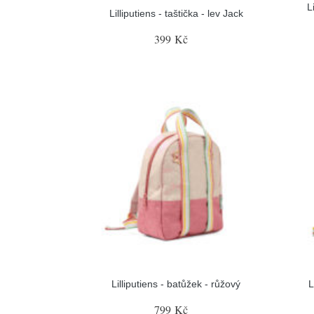
L
Lilliputiens - taštička - lev Jack
399 Kč
Lilliputiens - batůžek - růžový
L
799 Kč