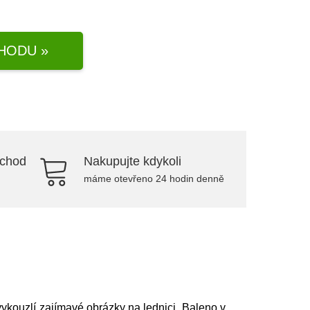
HODU »
bchod
Nakupujte kdykoli
máme otevřeno 24 hodin denně
ykouzlí zajímavé obrázky na lednici. Baleno v