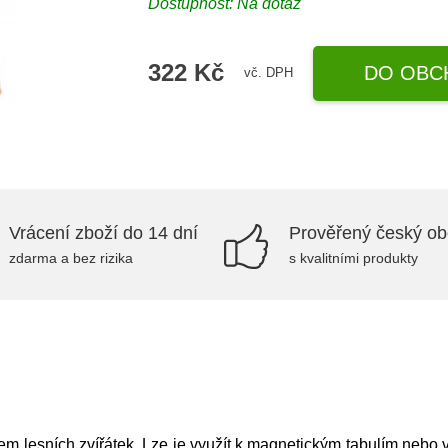
Dostupnost: Na dotaz
322 Kč
DO OBC
vč. DPH
Vrácení zboží do 14 dní
Prověřený český o
zdarma a bez rizika
s kvalitními produkty
m lesních zvířátek. Lze je využít k magnetickým tabulím nebo v