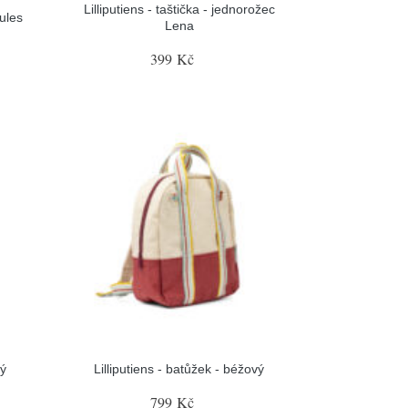
Lilliputiens - taštička - jednorožec
Jules
Lena
399 Kč
rý
Lilliputiens - batůžek - béžový
799 Kč