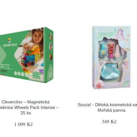
Cleverclixx – Magnetická
Souza! - Dětská kosmetická sa
vebnice Wheels Pack Intense –
Mořská panna
25 ks
349 Kč
1 099 Kč