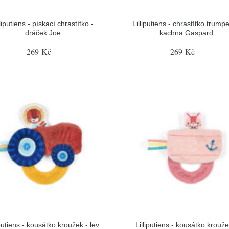
lliputiens - pískací chrastítko -
Lilliputiens - chrastítko trumpe
dráček Joe
kachna Gaspard
269 Kč
269 Kč
iputiens - kousátko kroužek - lev
Lilliputiens - kousátko krouže