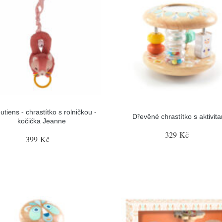
iputiens - chrastítko s rolničkou -
Dřevěné chrastítko s aktivit
kočička Jeanne
329 Kč
399 Kč