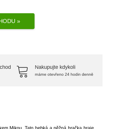
HODU »
bchod
Nakupujte kdykoli
máme otevřeno 24 hodin denně
kem Mikou. Tato hebká a něžná hračka hraje