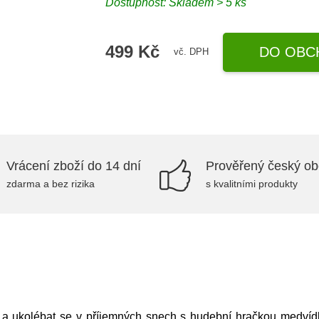
Dostupnost: Skladem > 5 ks
499 Kč
DO OBC
vč. DPH
Vrácení zboží do 14 dní
Prověřený český o
zdarma a bez rizika
s kvalitními produkty
 a ukolébat se v příjemných snech s hudební hračkou medvíd