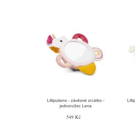
Lilliputiens - závěsné zrcátko -
Lill
jednorožec Lena
549 Kč