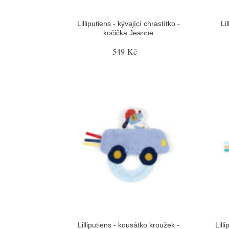
Lilliputiens - kývající chrastítko -
Li
kočička Jeanne
549 Kč
Lilliputiens - kousátko kroužek -
Lill