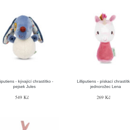
liputiens - kývající chrastítko -
Lilliputiens - pískací chrastítk
pejsek Jules
jednorožec Lena
549 Kč
269 Kč