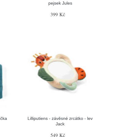
pejsek Jules
399 Kč
čička
Lilliputiens - závěsné zrcátko - lev
Jack
549 Kč