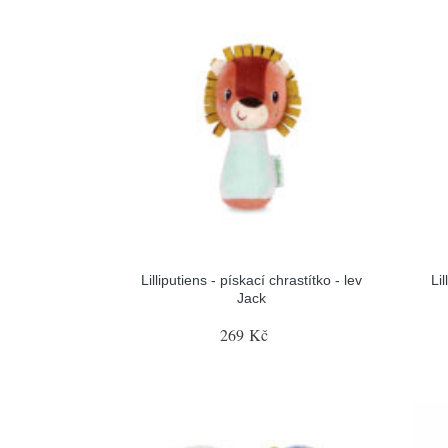
Lilliputiens - pískací chrastítko - lev
Lil
Jack
269 Kč