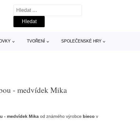
Vyhledávání
TOVKY
TVOŘENÍ
SPOLEČENSKÉ HRY
dbou - medvídek Mika
u - medvídek Mika
od známého výrobce
bieco
v