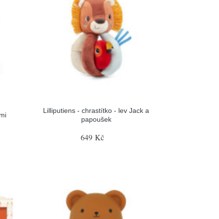
Lilliputiens - chrastítko - lev Jack a
ami
papoušek
649 Kč