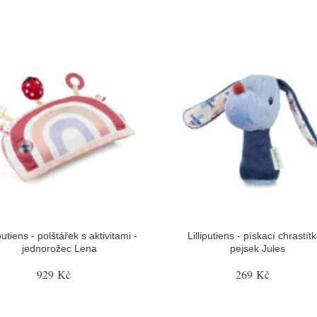
iputiens - polštářek s aktivitami -
Lilliputiens - pískací chrastítk
jednorožec Lena
pejsek Jules
929 Kč
269 Kč