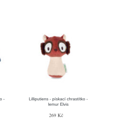
o -
Lilliputiens - pískací chrastítko -
lemur Elvis
269 Kč