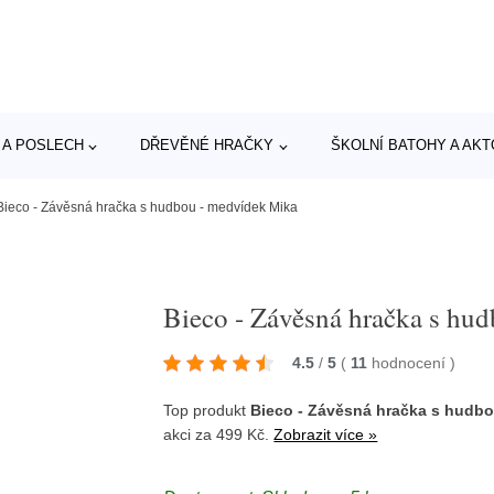
 A POSLECH
DŘEVĚNÉ HRAČKY
ŠKOLNÍ BATOHY A AK
Bieco - Závěsná hračka s hudbou - medvídek Mika
Bieco - Závěsná hračka s hu
4.5
/
5
(
11
hodnocení
)
Top produkt
Bieco - Závěsná hračka s hudbo
akci za 499 Kč.
Zobrazit více »