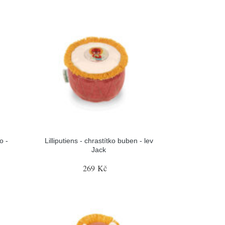
o -
Lilliputiens - chrastítko buben - lev
Jack
269 Kč