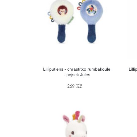
Lilliputiens - chrastítko rumbakoule
Lill
- pejsek Jules
269 Kč