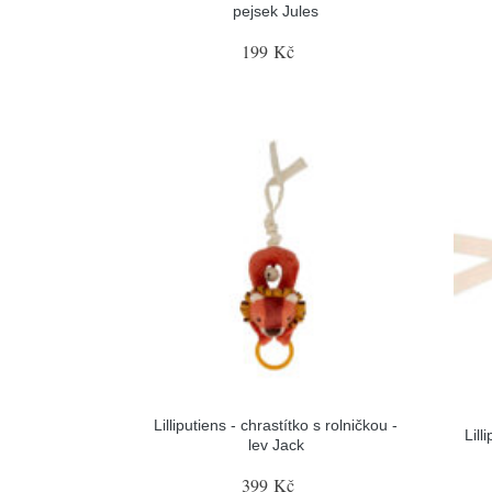
pejsek Jules
199 Kč
Lilliputiens - chrastítko s rolničkou -
Lill
lev Jack
399 Kč