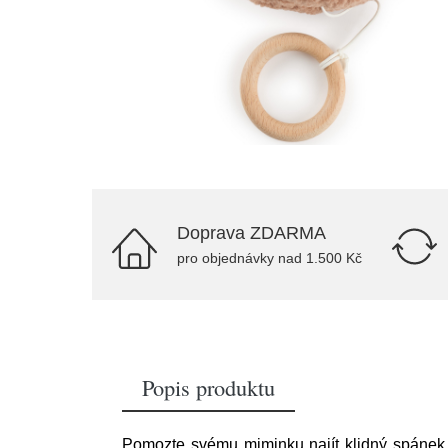
Doprava ZDARMA
pro objednávky nad 1.500 Kč
Popis produktu
Pomozte svému miminku najít klidný spánek