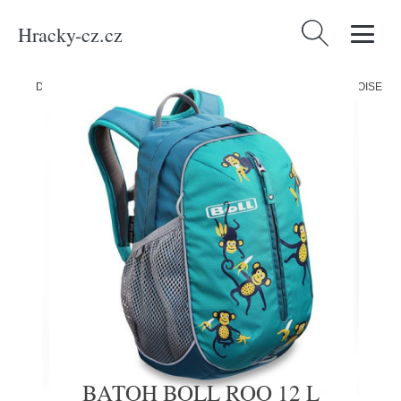
Hracky-cz.cz
Vyhledávání
Domů
/
Produkty
/
Média
/
Knihy
/
BATOH BOLL ROO 12 L TURQUOISE
BATOH BOLL ROO 12 L