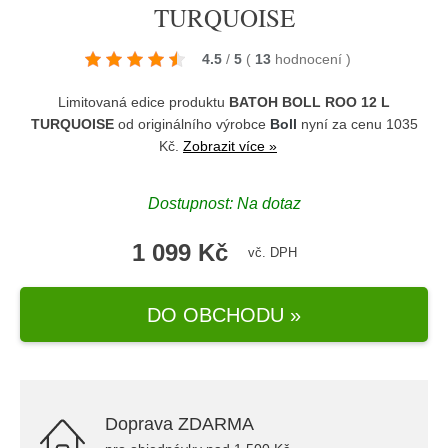
TURQUOISE
4.5
/
5
(
13
hodnocení
)
Limitovaná edice produktu
BATOH BOLL ROO 12 L
TURQUOISE
od originálního výrobce
Boll
nyní za cenu 1035
Kč.
Zobrazit více »
Dostupnost: Na dotaz
1 099 Kč
vč. DPH
DO OBCHODU »
Doprava ZDARMA