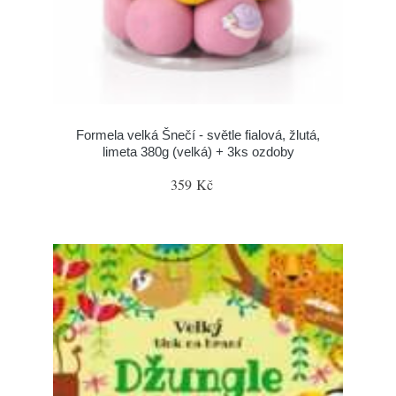
Formela velká Šnečí - světle fialová, žlutá,
limeta 380g (velká) + 3ks ozdoby
359 Kč