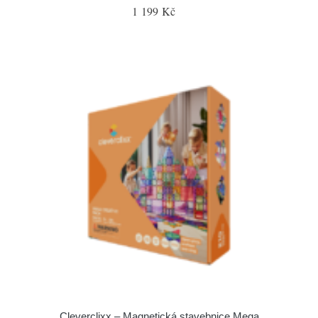
1 199 Kč
Cleverclixx – Magnetická stavebnice Mega