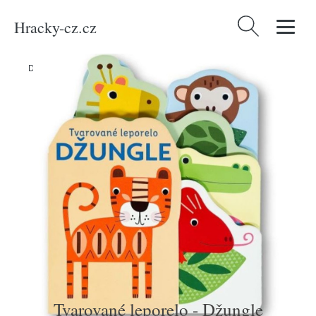
Hracky-cz.cz
Vyhledávání
Domů
/
Produkty
/
Média
/
Knihy
/
Tvarované leporelo - Džungle
Tvarované leporelo - Džungle