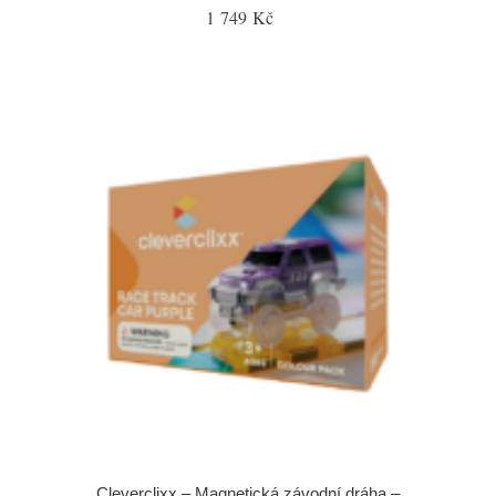
1 749 Kč
Cleverclixx – Magnetická závodní dráha –