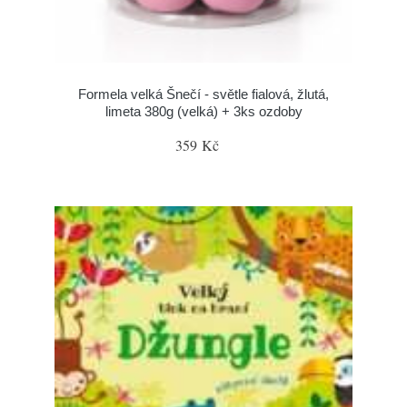
Formela velká Šnečí - světle fialová, žlutá,
limeta 380g (velká) + 3ks ozdoby
359 Kč