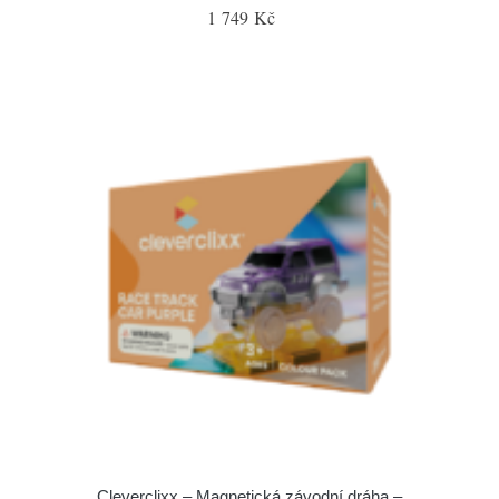
1 749 Kč
Cleverclixx – Magnetická závodní dráha –