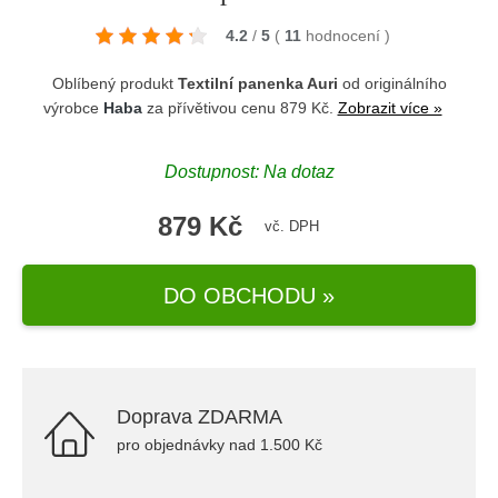
4.2
/
5
(
11
hodnocení
)
Oblíbený produkt
Textilní panenka Auri
od originálního
výrobce
Haba
za přívětivou cenu 879 Kč.
Zobrazit více »
Dostupnost: Na dotaz
879 Kč
vč. DPH
DO OBCHODU »
Doprava ZDARMA
pro objednávky nad 1.500 Kč