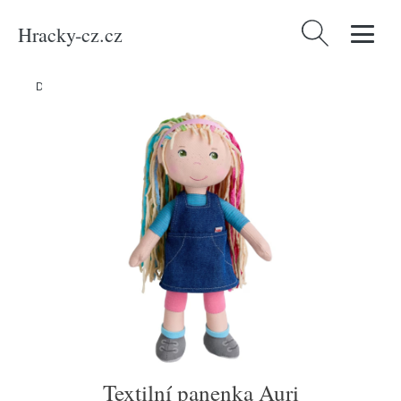
Hracky-cz.cz
Vyhledávání
Domů
/
Produkty
/
Média
/
Knihy
/
Textilní panenka Auri
Textilní panenka Auri