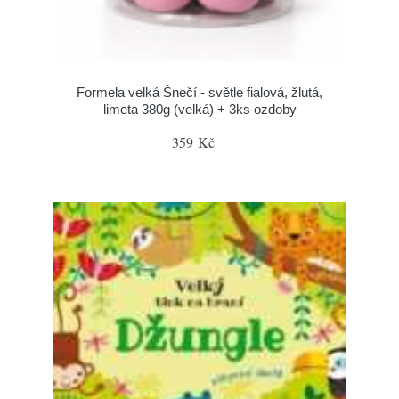
Formela velká Šnečí - světle fialová, žlutá,
limeta 380g (velká) + 3ks ozdoby
359 Kč