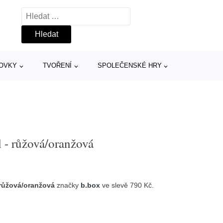
Vyhledávání
TOVKY
TVOŘENÍ
SPOLEČENSKÉ HRY
l - růžová/oranžová
 růžová/oranžová
značky
b.box
ve slevě 790 Kč.