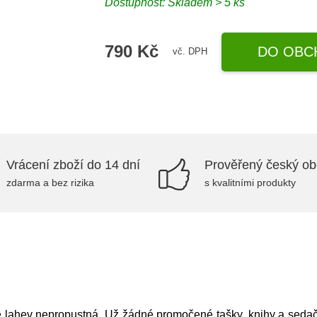
Dostupnost: Skladem > 5 ks
790 Kč
DO OBC
vč. DPH
Vrácení zboží do 14 dní
Prověřený český o
zdarma a bez rizika
s kvalitními produkty
e lahev nepropustná. Už žádné promočené tašky, knihy a sedačky 