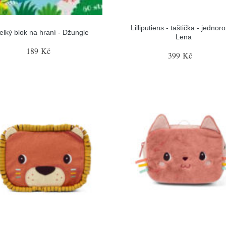
Lilliputiens - taštička - jednor
elký blok na hraní - Džungle
Lena
189 Kč
399 Kč