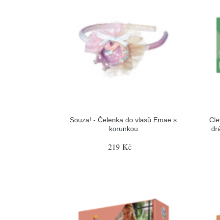
Souza! - Čelenka do vlasů Emae s
Cle
korunkou
dr
219 Kč