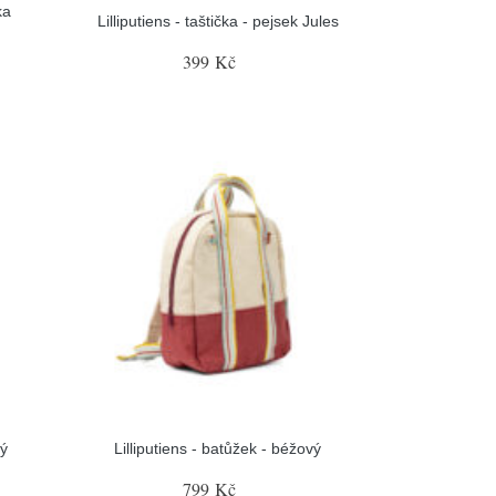
ka
Lilliputiens - taštička - pejsek Jules
399 Kč
rý
Lilliputiens - batůžek - béžový
799 Kč