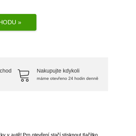
HODU »
bchod
Nakupujte kdykoli
máme otevřeno 24 hodin denně
v autě! Pro otevření stačí stisknout tlačítko.