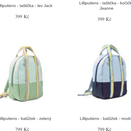
Lilliputiens - taštička - kočič
lliputiens - taštička - lev Jack
Jeanne
399 Kč
399 Kč
illiputiens - batůžek - zelený
Lilliputiens - batůžek - mod
799 Kč
799 Kč