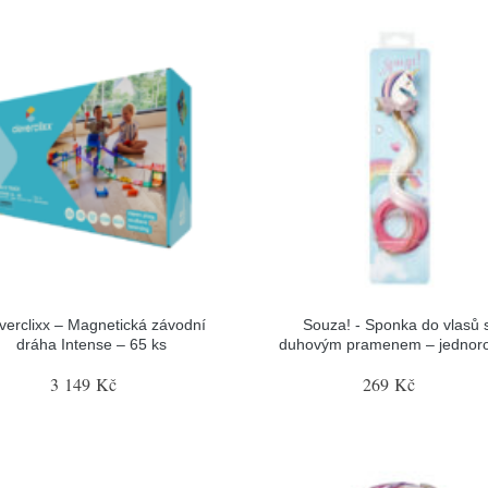
verclixx – Magnetická závodní
Souza! - Sponka do vlasů 
dráha Intense – 65 ks
duhovým pramenem – jednor
3 149 Kč
269 Kč