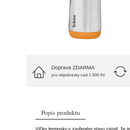
Doprava ZDARMA
pro objednávky nad 1.500 Kč
Popis produktu
Víčko termosky v zavřeném stavu zajistí, že j