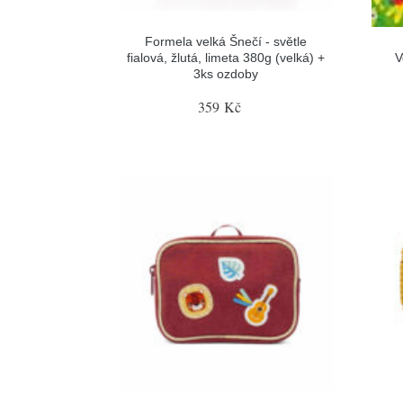
Formela velká Šnečí - světle
fialová, žlutá, limeta 380g (velká) +
V
3ks ozdoby
359 Kč