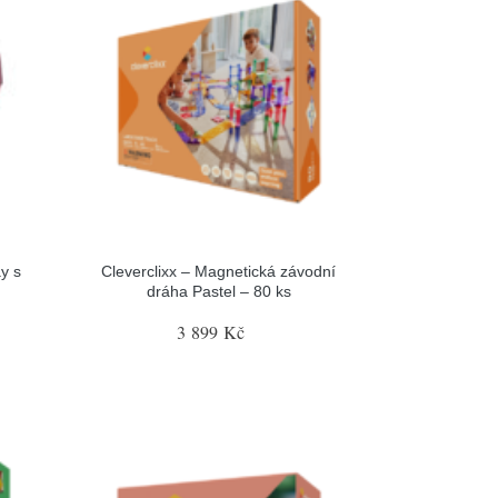
y s
Cleverclixx – Magnetická závodní
dráha Pastel – 80 ks
3 899 Kč