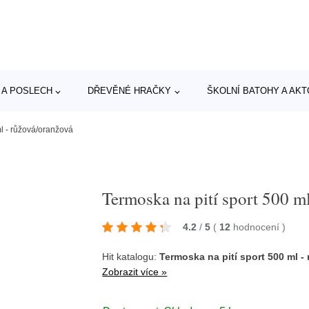
 A POSLECH
DŘEVĚNÉ HRAČKY
ŠKOLNÍ BATOHY A AK
ml - růžová/oranžová
Termoska na pití sport 500 m
4.2
/
5
(
12
hodnocení
)
Hit katalogu:
Termoska na pití sport 500 ml -
Zobrazit více »