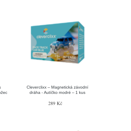
s
Cleverclixx – Magnetická závodní
ožec
dráha - Autíčko modré – 1 kus
289 Kč