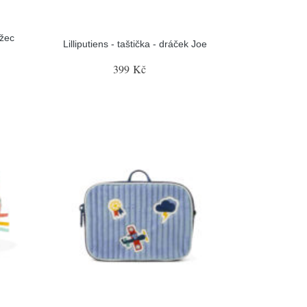
ožec
Lilliputiens - taštička - dráček Joe
399 Kč