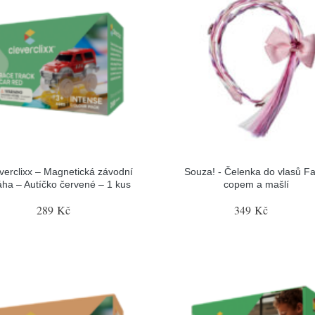
verclixx – Magnetická závodní
Souza! - Čelenka do vlasů Fa
áha – Autíčko červené – 1 kus
copem a mašlí
289 Kč
349 Kč