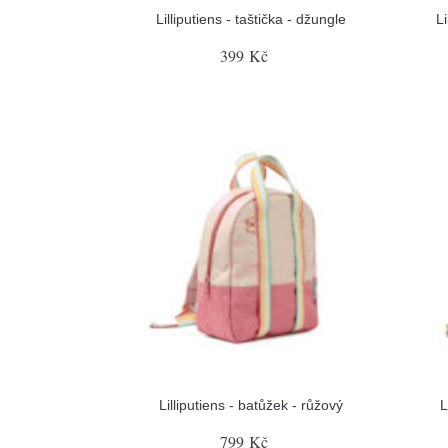
Lilliputiens - taštička - džungle
Li
399 Kč
Lilliputiens - batůžek - růžový
L
799 Kč