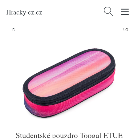
Hracky-cz.cz
Vyhledávání
Domů
/
Produkty
/
Média
/
Studentské pouzdro Topgal ETUE 26038 G
Studentské pouzdro Topgal ETUE