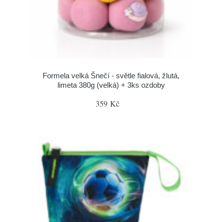
Formela velká Šnečí - světle fialová, žlutá,
limeta 380g (velká) + 3ks ozdoby
359 Kč