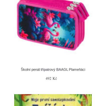
Školní penál třípatrový BAAGL Plameňáci
492 Kč