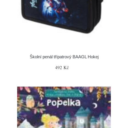
Školní penál třípatrový BAAGL Hokej
492 Kč