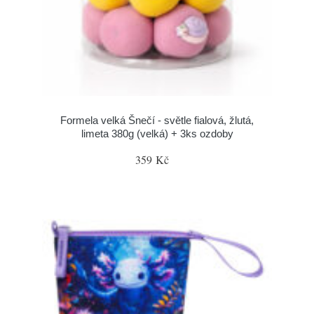
Formela velká Šnečí - světle fialová, žlutá,
limeta 380g (velká) + 3ks ozdoby
359 Kč