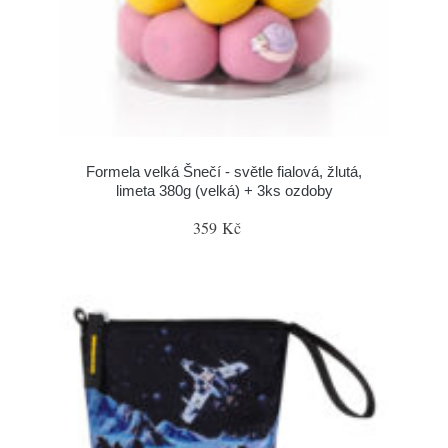
Formela velká Šnečí - světle fialová, žlutá,
limeta 380g (velká) + 3ks ozdoby
359 Kč