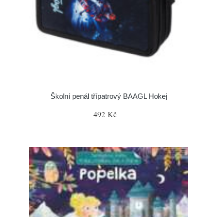
Školní penál třípatrový BAAGL Hokej
492 Kč