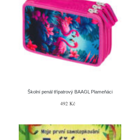
Školní penál třípatrový BAAGL Plameňáci
492 Kč