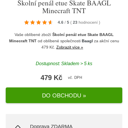
Školní penál etue Skate BAAGL
Minecraft TNT
4.6
/
5
(
23
hodnocení
)
Vaše oblíbené zboží
Školní penál etue Skate BAAGL
Minecraft TNT
od oblíbené společnosti
Baagl
za akční cenu
479 Kč.
Zobrazit více »
Dostupnost: Skladem > 5 ks
479 Kč
vč. DPH
DO OBCHODU »
Doprava ZDARMA