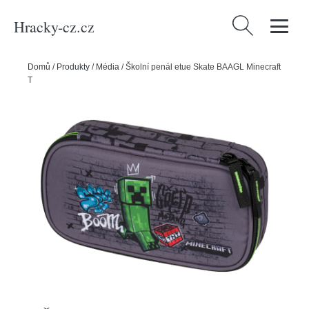
Hracky-cz.cz
Vyhledávání
Domů
/
Produkty
/
Média
/
Školní penál etue Skate BAAGL Minecraft
TNT