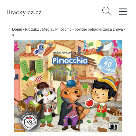
Hracky-cz.cz
Vyhledávání
Domů
/
Produkty
/
Média
/
Pinocchio - povídej pohádku zas a znova -
samolepková knížka