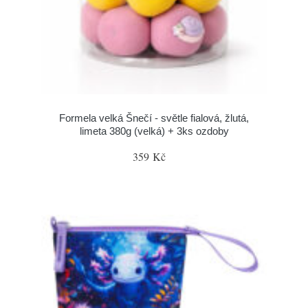
Formela velká Šnečí - světle fialová, žlutá,
limeta 380g (velká) + 3ks ozdoby
359 Kč