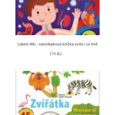
Lidské tělo - samolepková knížka svítící ve tmě
179 Kč