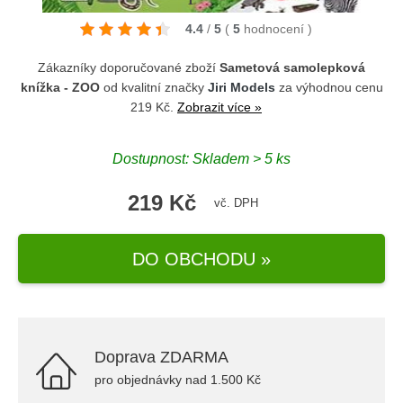
4.4
/
5
(
5
hodnocení
)
Zákazníky doporučované zboží
Sametová samolepková
knížka - ZOO
od kvalitní značky
Jiri Models
za výhodnou cenu
219 Kč.
Zobrazit více »
Dostupnost: Skladem > 5 ks
219 Kč
vč. DPH
DO OBCHODU »
Doprava ZDARMA
pro objednávky nad 1.500 Kč