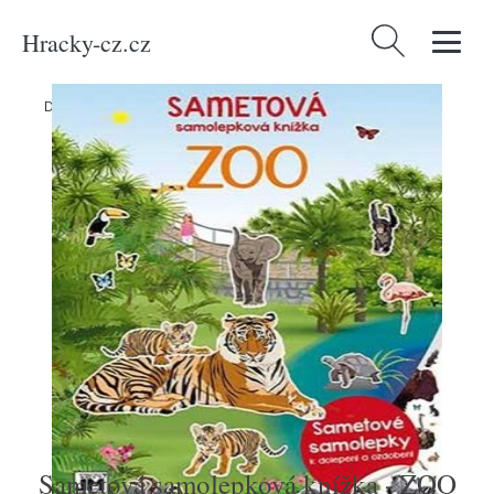
Hracky-cz.cz
Vyhledávání
Domů
/
Produkty
/
Média
/
Sametová samolepková knížka - ZOO
Sametová samolepková knížka - ZOO