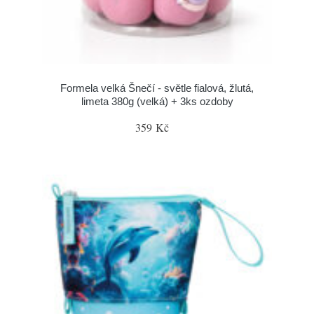
Formela velká Šnečí - světle fialová, žlutá,
limeta 380g (velká) + 3ks ozdoby
359 Kč