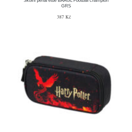
Školní penál etue BAAGL Football champion
GRS
387 Kč