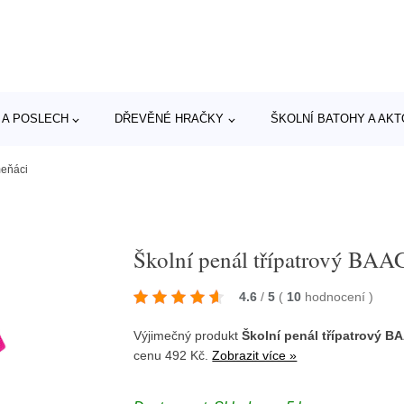
 A POSLECH
DŘEVĚNÉ HRAČKY
ŠKOLNÍ BATOHY A AK
meňáci
Školní penál třípatrový BAA
4.6
/
5
(
10
hodnocení
)
Výjimečný produkt
Školní penál třípatrový 
cenu 492 Kč.
Zobrazit více »