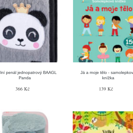
lní penál jednopatrový BAAGL
Já a moje tělo - samolepko
Panda
knížka
366 Kč
139 Kč