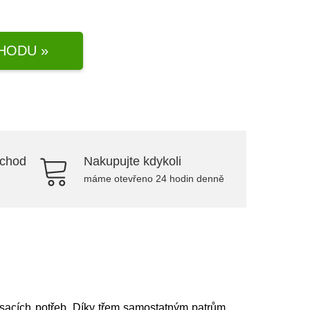
HODU »
bchod
Nakupujte kdykoli
máme otevřeno 24 hodin denně
 psacích potřeb. Díky třem samostatným patrům