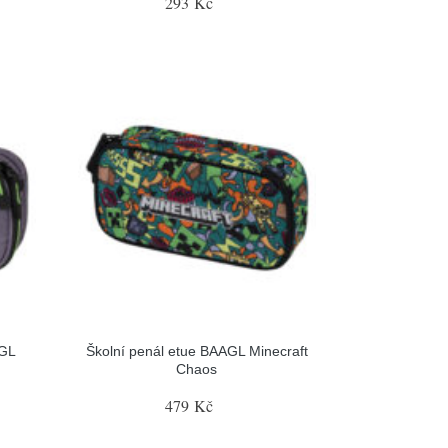
293 Kč
AGL
Školní penál etue BAAGL Minecraft
Chaos
479 Kč