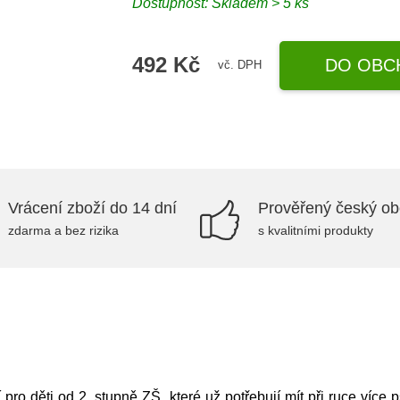
Dostupnost: Skladem > 5 ks
492 Kč
DO OBC
vč. DPH
Vrácení zboží do 14 dní
Prověřený český o
zdarma a bez rizika
s kvalitními produkty
pro děti od 2. stupně ZŠ, které už potřebují mít při ruce více