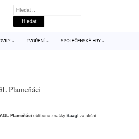
Vyhledávání
TOVKY
TVOŘENÍ
SPOLEČENSKÉ HRY
GL Plameňáci
BAAGL Plameňáci
oblíbené značky
Baagl
za akční