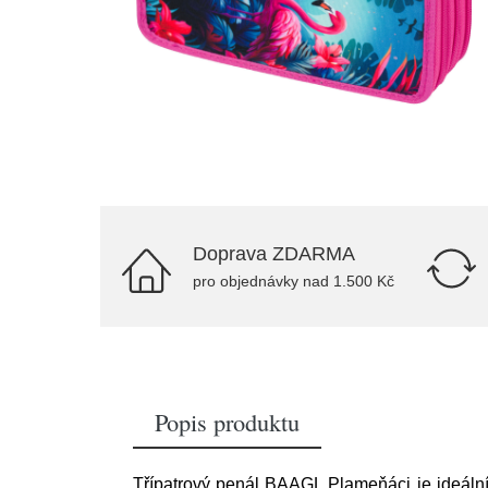
Doprava ZDARMA
pro objednávky nad 1.500 Kč
Popis produktu
Třípatrový penál BAAGL Plameňáci je ideální 