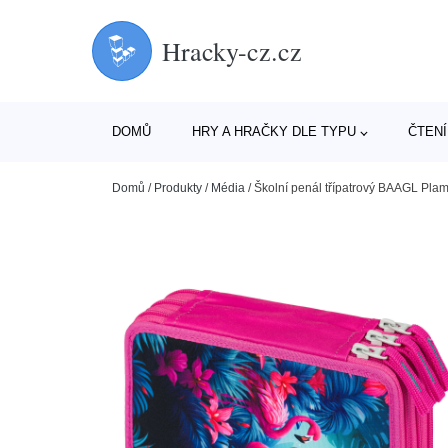
Hracky-cz.cz
DOMŮ
HRY A HRAČKY DLE TYPU
ČTENÍ
Domů
/
Produkty
/
Média
/
Školní penál třípatrový BAAGL Pla