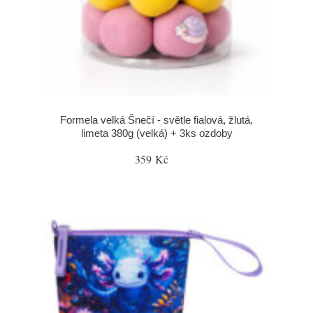
Formela velká Šnečí - světle fialová, žlutá,
limeta 380g (velká) + 3ks ozdoby
359 Kč