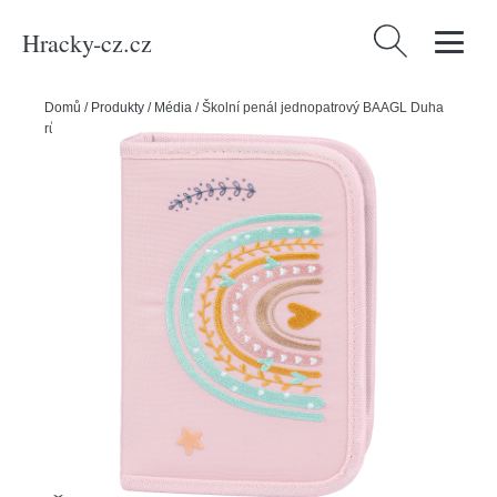
Hracky-cz.cz
Vyhledávání
Domů
/
Produkty
/
Média
/
Školní penál jednopatrový BAAGL Duha
růžový