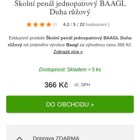
Školní penál jednopatrový BAAGL
Duha růžový
4.2
/
5
(
22
hodnocení
)
Exkluzivní produkt
Školní penál jednopatrový BAAGL Duha
růžový
od známého výrobce
Baagl
za výhodnou cenu 366 Kč.
Zobrazit více »
Dostupnost: Skladem > 5 ks
366 Kč
vč. DPH
DO OBCHODU »
Doprava ZDARMA