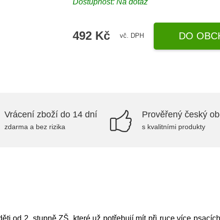
Dostupnost: Na dotaz
492 Kč
DO OBC
vč. DPH
Vrácení zboží do 14 dní
Prověřený český o
zdarma a bez rizika
s kvalitními produkty
ěti od 2. stupně ZŠ, které už potřebují mít při ruce více psací