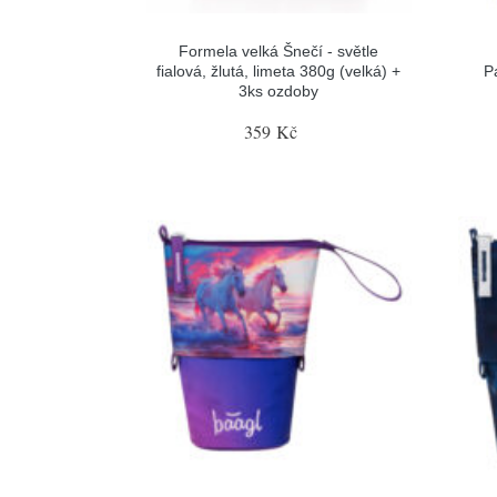
Formela velká Šnečí - světle
fialová, žlutá, limeta 380g (velká) +
P
3ks ozdoby
359 Kč