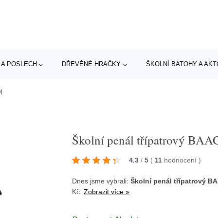
 A POSLECH
DŘEVĚNÉ HRAČKY
ŠKOLNÍ BATOHY A AK
j
Školní penál třípatrový BA
4.3
/
5
(
11
hodnocení
)
Dnes jsme vybrali:
Školní penál třípatrový 
Kč.
Zobrazit více »