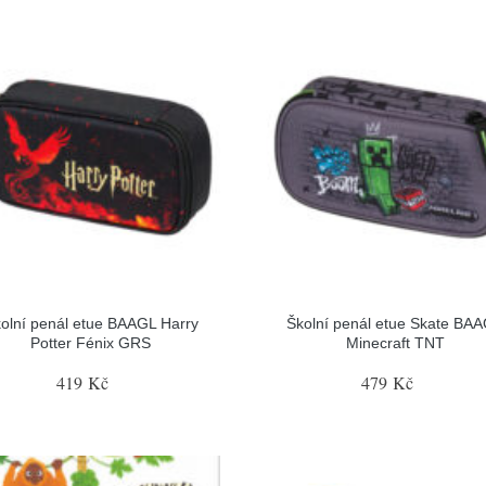
olní penál etue BAAGL Harry
Školní penál etue Skate BA
Potter Fénix GRS
Minecraft TNT
419 Kč
479 Kč