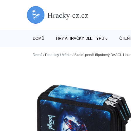
Hracky-cz.cz
DOMŮ
HRY A HRAČKY DLE TYPU
ČTENÍ
Domů
/
Produkty
/
Média
/
Školní penál třípatrový BAAGL Hoke