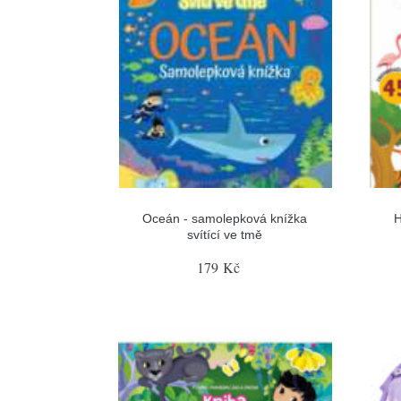
Oceán - samolepková knížka
H
svítící ve tmě
179 Kč