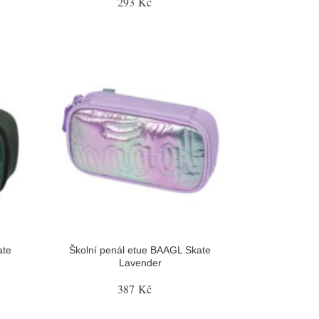
293 Kč
ate
Školní penál etue BAAGL Skate
Lavender
387 Kč