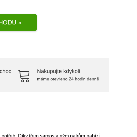
HODU »
bchod
Nakupujte kdykoli
máme otevřeno 24 hodin denně
ch potřeb. Díky třem samostatným patrům nabízí