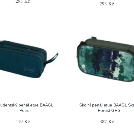
293 Kč
293 Kč
tudentský penál etue BAAGL
Školní penál etue BAAGL Sk
Petrol
Forest GRS
419 Kč
387 Kč