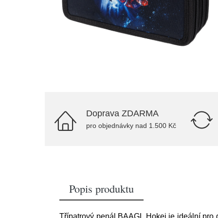
Doprava ZDARMA
pro objednávky nad 1.500 Kč
Popis produktu
Třípatrový penál BAAGL Hokej je ideální pro d