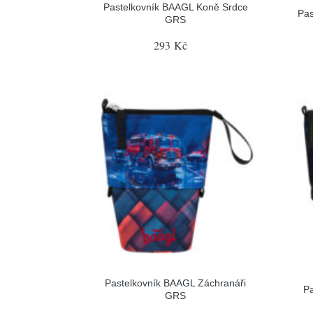
Pastelkovník BAAGL Koně Srdce
Pa
GRS
293 Kč
Pastelkovník BAAGL Záchranáři
P
GRS