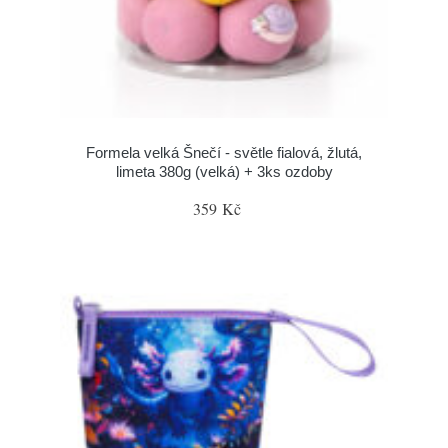
Formela velká Šnečí - světle fialová, žlutá,
limeta 380g (velká) + 3ks ozdoby
359 Kč