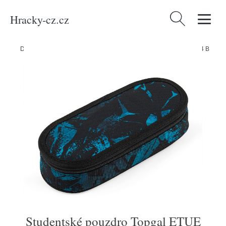
Hracky-cz.cz
Vyhledávání
Domů
/
Produkty
/
Média
/
Studentské pouzdro Topgal ETUE 26044 B
Studentské pouzdro Topgal ETUE