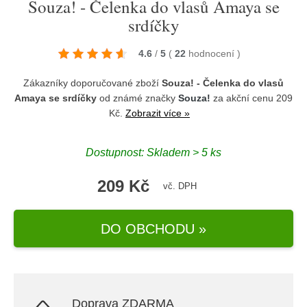
Souza! - Čelenka do vlasů Amaya se
srdíčky
4.6
/
5
(
22
hodnocení
)
Zákazníky doporučované zboží
Souza! - Čelenka do vlasů
Amaya se srdíčky
od známé značky
Souza!
za akční cenu 209
Kč.
Zobrazit více »
Dostupnost: Skladem > 5 ks
209 Kč
vč. DPH
DO OBCHODU »
Doprava ZDARMA