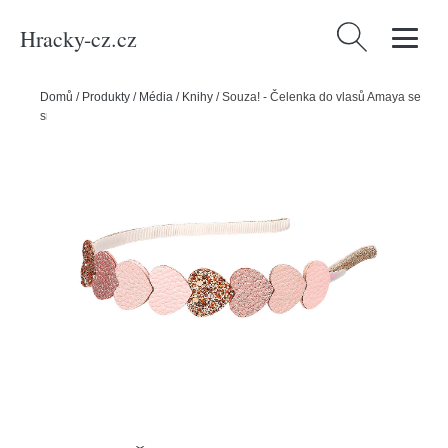
Hracky-cz.cz
Vyhledávání
Domů
/
Produkty
/
Média
/
Knihy
/
Souza! - Čelenka do vlasů Amaya se
srdíčky