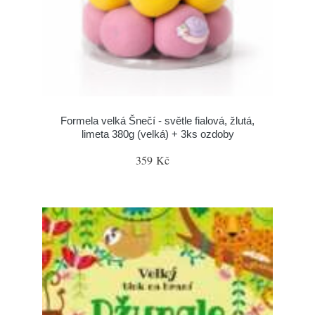
Formela velká Šnečí - světle fialová, žlutá,
limeta 380g (velká) + 3ks ozdoby
359 Kč