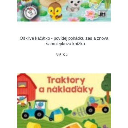
Ošklivé káčátko - povídej pohádku zas a znova
- samolepková knížka
99 Kč