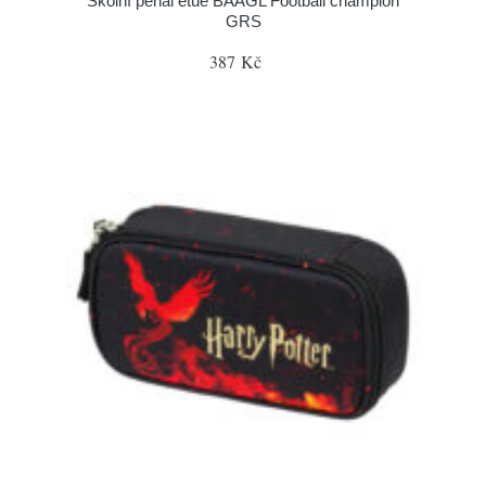
Školní penál etue BAAGL Football champion
GRS
387 Kč