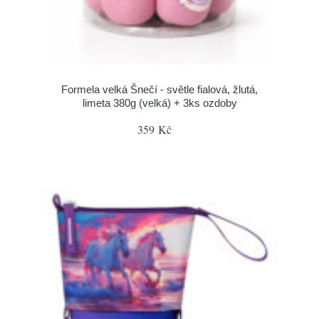
Formela velká Šnečí - světle fialová, žlutá,
limeta 380g (velká) + 3ks ozdoby
359 Kč