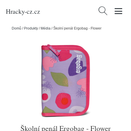
Hracky-cz.cz
Vyhledávání
Domů
/
Produkty
/
Média
/
Školní penál Ergobag - Flower
Školní penál Ergobag - Flower