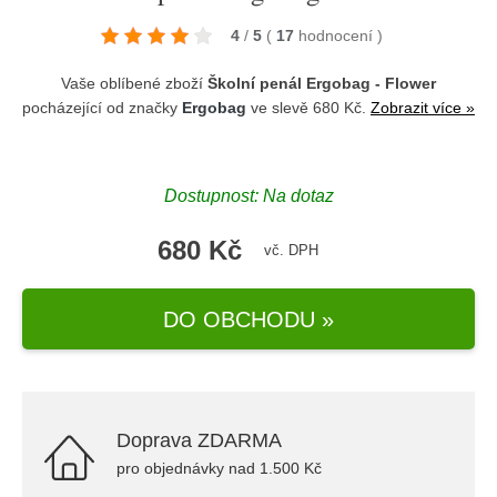
4
/
5
(
17
hodnocení
)
Vaše oblíbené zboží
Školní penál Ergobag - Flower
pocházející od značky
Ergobag
ve slevě 680 Kč.
Zobrazit více »
Dostupnost: Na dotaz
680 Kč
vč. DPH
DO OBCHODU »
Doprava ZDARMA
pro objednávky nad 1.500 Kč