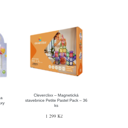
Cleverclixx – Magnetická
na
stavebnice Petite Pastel Pack – 36
axy
ks
1 299 Kč