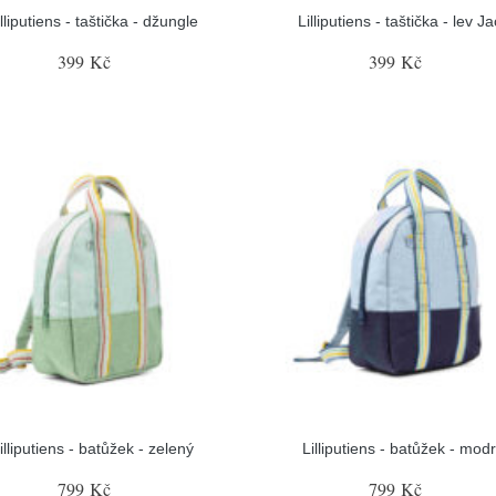
illiputiens - taštička - džungle
Lilliputiens - taštička - lev J
399 Kč
399 Kč
illiputiens - batůžek - zelený
Lilliputiens - batůžek - mod
799 Kč
799 Kč