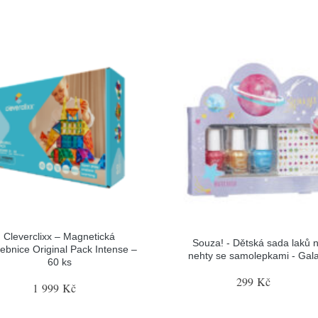
Cleverclixx – Magnetická
Souza! - Dětská sada laků 
vebnice Original Pack Intense –
nehty se samolepkami - Gal
60 ks
299 Kč
1 999 Kč