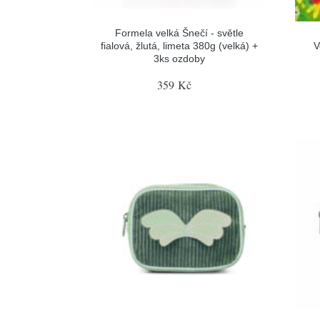
Formela velká Šnečí - světle
fialová, žlutá, limeta 380g (velká) +
V
3ks ozdoby
359 Kč