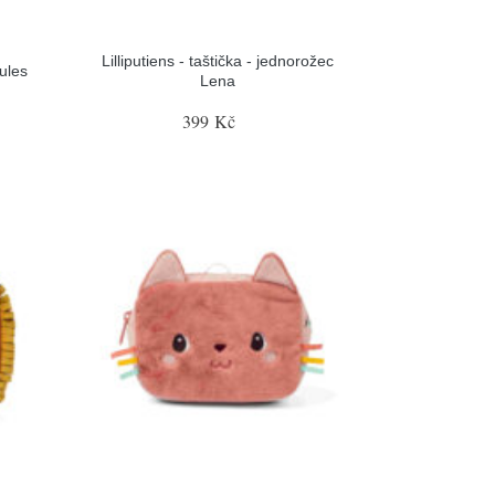
Lilliputiens - taštička - jednorožec
Jules
Lena
399 Kč