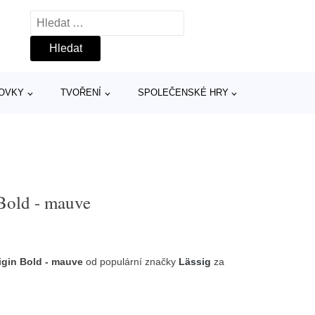
Vyhledávání
TOVKY
TVOŘENÍ
SPOLEČENSKÉ HRY
 Bold - mauve
igin Bold - mauve
od populární značky
Lässig
za