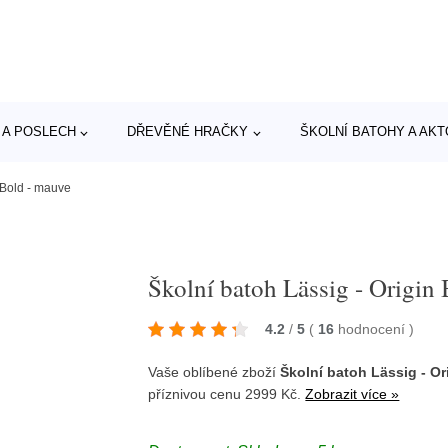
 A POSLECH
DŘEVĚNÉ HRAČKY
ŠKOLNÍ BATOHY A AK
 Bold - mauve
Školní batoh Lässig - Origin
4.2
/
5
(
16
hodnocení
)
Vaše oblíbené zboží
Školní batoh Lässig - Or
příznivou cenu 2999 Kč.
Zobrazit více »