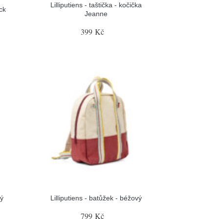
Lilliputiens - taštička - kočička
ack
Jeanne
399 Kč
rý
Lilliputiens - batůžek - béžový
799 Kč