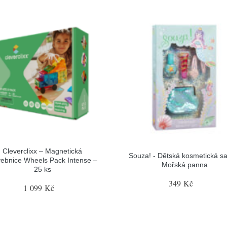
Cleverclixx – Magnetická
Souza! - Dětská kosmetická sa
vebnice Wheels Pack Intense –
Mořská panna
25 ks
349 Kč
1 099 Kč