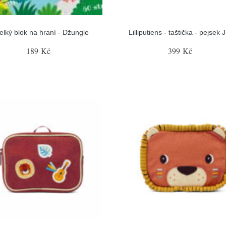
elký blok na hraní - Džungle
Lilliputiens - taštička - pejsek 
189 Kč
399 Kč