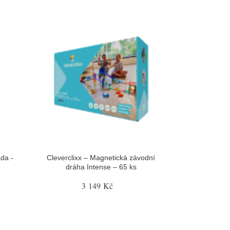
da -
Cleverclixx – Magnetická závodní
dráha Intense – 65 ks
3 149 Kč