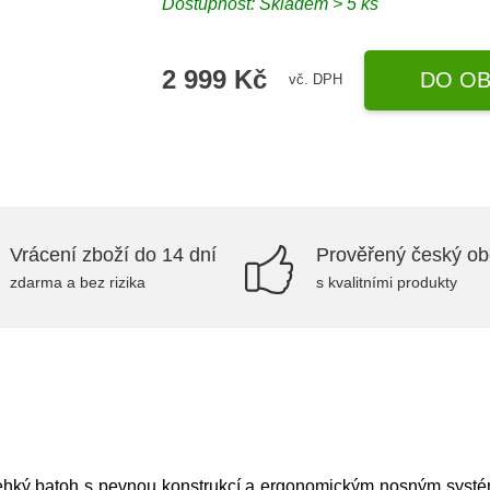
Dostupnost: Skladem > 5 ks
2 999 Kč
DO OB
vč. DPH
Vrácení zboží do 14 dní
Prověřený český o
zdarma a bez rizika
s kvalitními produkty
 lehký batoh s pevnou konstrukcí a ergonomickým nosným systéme