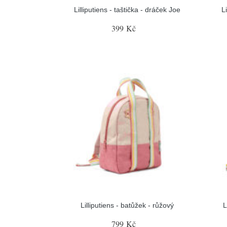
Lilliputiens - taštička - dráček Joe
L
399 Kč
Lilliputiens - batůžek - růžový
L
799 Kč