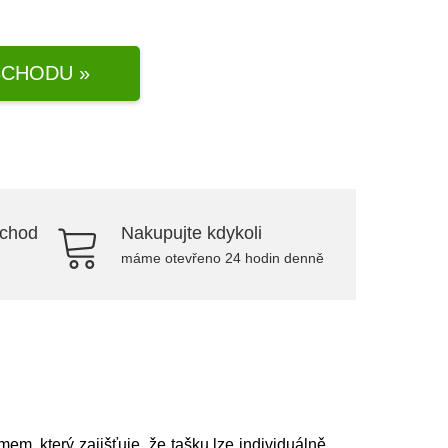
CHODU »
bchod
Nakupujte kdykoli
máme otevřeno 24 hodin denně
m, který zajišťuje, že tašku lze individuálně