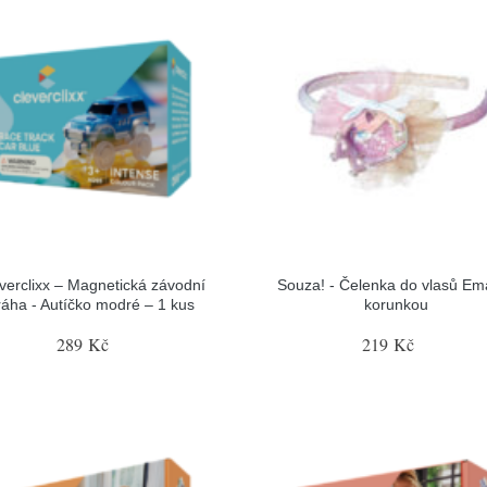
verclixx – Magnetická závodní
Souza! - Čelenka do vlasů Em
ráha - Autíčko modré – 1 kus
korunkou
289 Kč
219 Kč