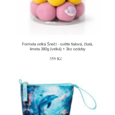
Formela velká Šnečí - světle fialová, žlutá,
limeta 380g (velká) + 3ks ozdoby
359 Kč