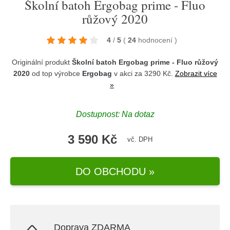
Školní batoh Ergobag prime - Fluo
růžový 2020
4
/
5
(
24
hodnocení
)
Originální produkt
Školní batoh Ergobag prime - Fluo růžový
2020
od top výrobce
Ergobag
v akci za 3290 Kč.
Zobrazit více
»
Dostupnost: Na dotaz
3 590 Kč
vč. DPH
DO OBCHODU »
Doprava ZDARMA