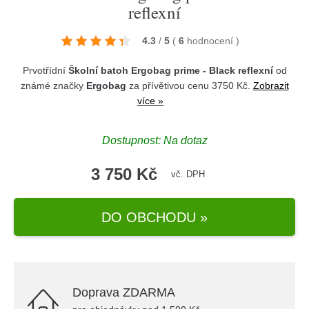
reflexní
4.3
/
5
(
6
hodnocení
)
Prvotřídní
Školní batoh Ergobag prime - Black reflexní
od
známé značky
Ergobag
za přívětivou cenu 3750 Kč.
Zobrazit
více »
Dostupnost: Na dotaz
3 750 Kč
vč. DPH
DO OBCHODU »
Doprava ZDARMA