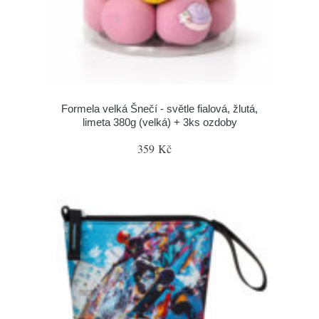
Formela velká Šnečí - světle fialová, žlutá,
limeta 380g (velká) + 3ks ozdoby
359 Kč