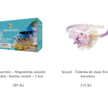
verclixx – Magnetická závodní
Souza! - Čelenka do vlasů Em
ráha - Autíčko modré – 1 kus
korunkou
289 Kč
219 Kč