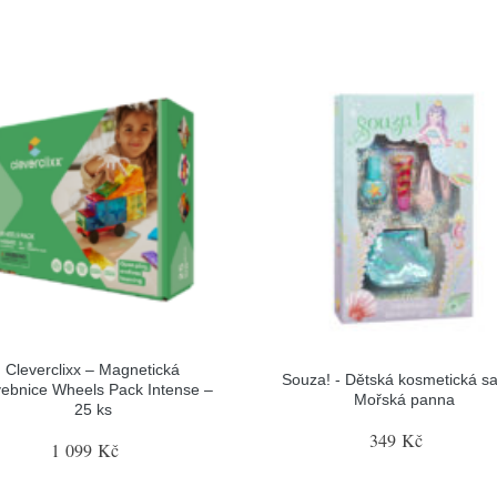
Cleverclixx – Magnetická
Souza! - Dětská kosmetická sa
vebnice Wheels Pack Intense –
Mořská panna
25 ks
349 Kč
1 099 Kč