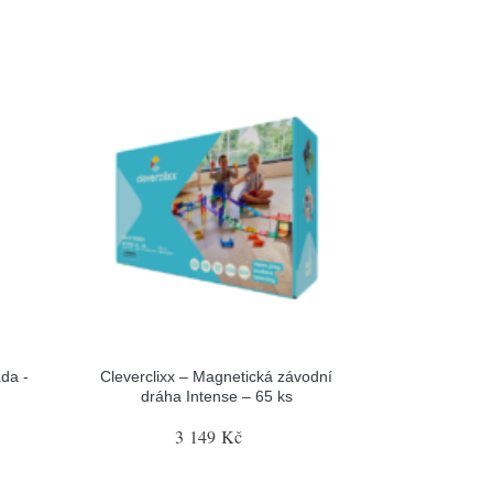
da -
Cleverclixx – Magnetická závodní
dráha Intense – 65 ks
3 149 Kč