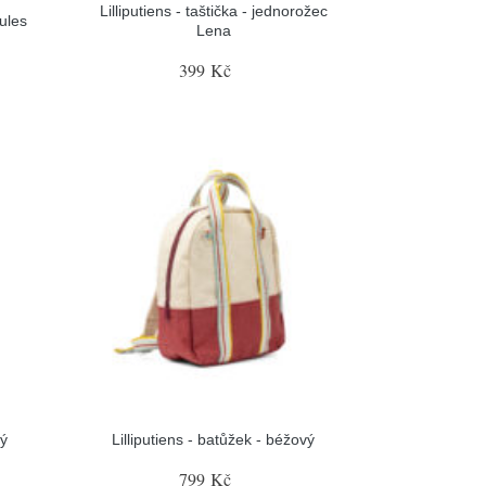
Lilliputiens - taštička - jednorožec
Jules
Lena
399 Kč
rý
Lilliputiens - batůžek - béžový
799 Kč