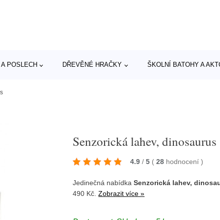
 A POSLECH
DŘEVĚNÉ HRAČKY
ŠKOLNÍ BATOHY A AK
us
Senzorická lahev, dinosaurus
4.9
/
5
(
28
hodnocení
)
Jedinečná nabídka
Senzorická lahev, dinosa
490 Kč.
Zobrazit více »