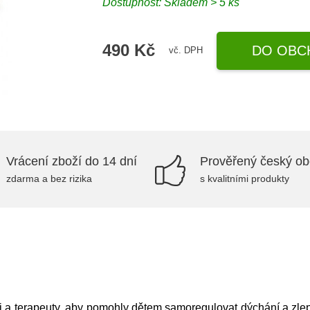
Dostupnost: Skladem > 5 ks
490 Kč
DO OBC
vč. DPH
Vrácení zboží do 14 dní
Prověřený český o
zdarma a bez rizika
s kvalitními produkty
li a terapeuty, aby pomohly dětem samoregulovat dýchání a zlepš