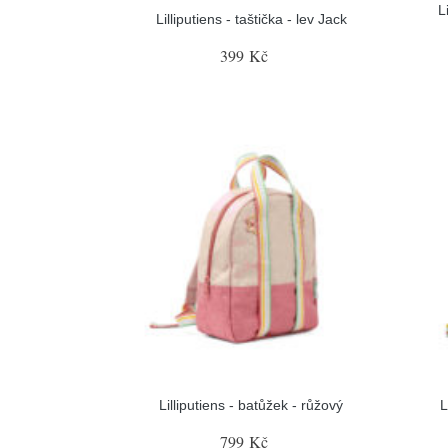
L
Lilliputiens - taštička - lev Jack
399 Kč
Lilliputiens - batůžek - růžový
L
799 Kč