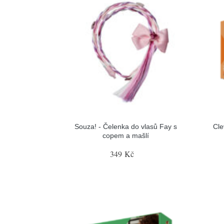
Souza! - Čelenka do vlasů Fay s
Cle
copem a mašlí
349 Kč