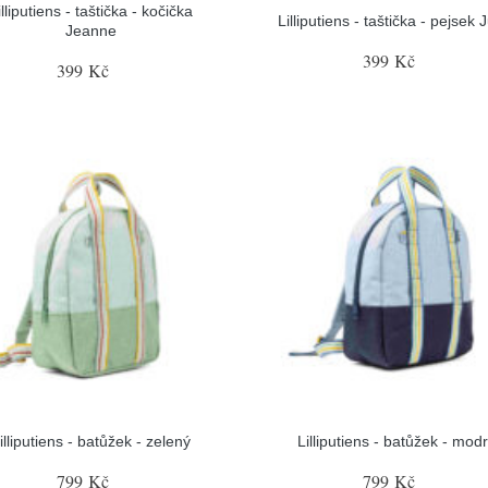
illiputiens - taštička - kočička
Lilliputiens - taštička - pejsek 
Jeanne
399 Kč
399 Kč
illiputiens - batůžek - zelený
Lilliputiens - batůžek - mod
799 Kč
799 Kč