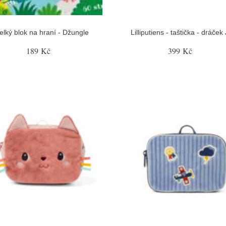
elký blok na hraní - Džungle
Lilliputiens - taštička - dráček
189 Kč
399 Kč