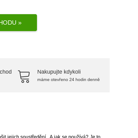
HODU »
bchod
Nakupujte kdykoli
máme otevřeno 24 hodin denně
it jejich soustředění. A jak se používá? Je to