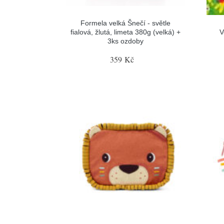
Formela velká Šnečí - světle
fialová, žlutá, limeta 380g (velká) +
V
3ks ozdoby
359 Kč