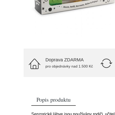
Doprava ZDARMA
pro objednávky nad 1.500 Kč
Popis produktu
Senzorické láhve jsou používány rodiči, učite