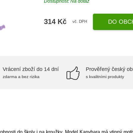
Dostupnost: Na dotaz
314 Kč
DO OBC
vč. DPH
Vrácení zboží do 14 dní
Prověřený český o
zdarma a bez rizika
s kvalitními produkty
robnosti do školy i na kroužky. Model Kapybara má vtipný mot