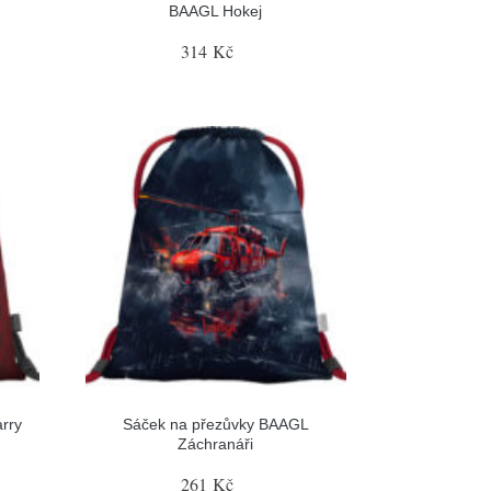
BAAGL Hokej
314 Kč
rry
Sáček na přezůvky BAAGL
Záchranáři
261 Kč