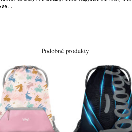
o se
...
Podobné produkty