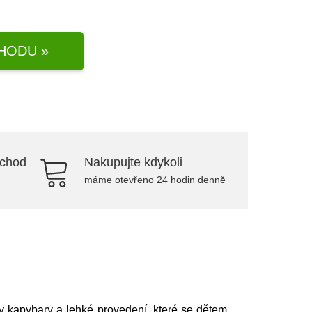
HODU »
bchod
Nakupujte kdykoli
máme otevřeno 24 hodin denně
iv kapybary a lehké provedení, které se dětem