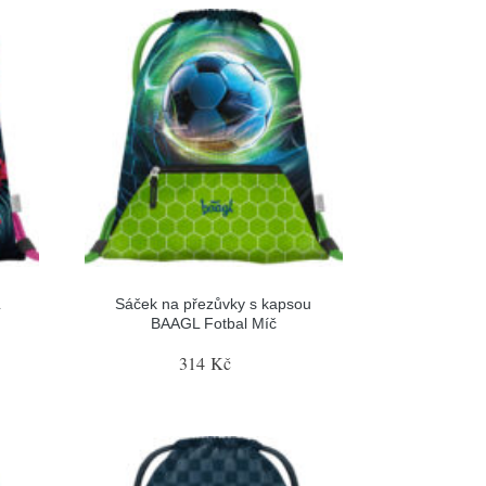
L
Sáček na přezůvky s kapsou
BAAGL Fotbal Míč
314 Kč