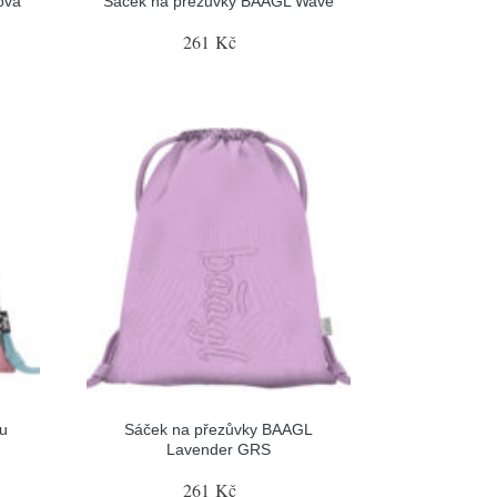
ova
Sáček na přezůvky BAAGL Wave
261 Kč
u
Sáček na přezůvky BAAGL
Lavender GRS
261 Kč