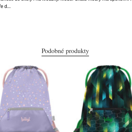
ře d
...
Podobné produkty