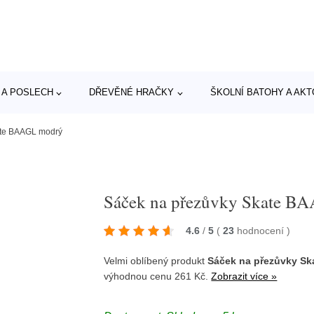
 A POSLECH
DŘEVĚNÉ HRAČKY
ŠKOLNÍ BATOHY A AK
ate BAAGL modrý
Sáček na přezůvky Skate B
4.6
/
5
(
23
hodnocení
)
Velmi oblíbený produkt
Sáček na přezůvky S
výhodnou cenu 261 Kč.
Zobrazit více »