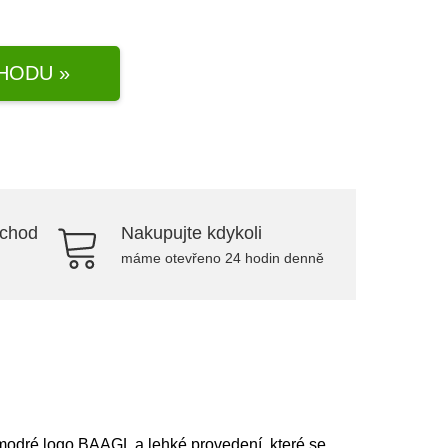
HODU »
bchod
Nakupujte kdykoli
máme otevřeno 24 hodin denně
 modré logo BAAGL a lehké provedení, které se