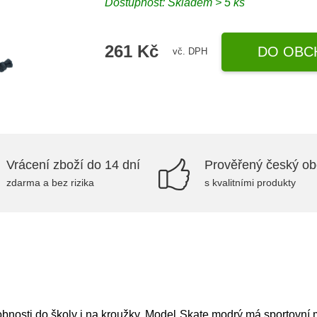
Dostupnost: Skladem > 5 ks
261 Kč
DO OBC
vč. DPH
Vrácení zboží do 14 dní
Prověřený český o
zdarma a bez rizika
s kvalitními produkty
robnosti do školy i na kroužky. Model Skate modrý má sportovní