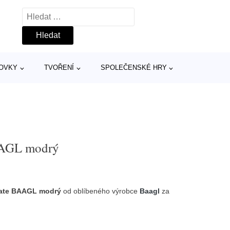
Vyhledávání
TOVKY
TVOŘENÍ
SPOLEČENSKÉ HRY
AAGL modrý
kate BAAGL modrý
od oblíbeného výrobce
Baagl
za