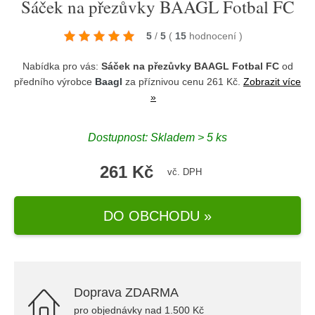
Sáček na přezůvky BAAGL Fotbal FC
5
/
5
(
15
hodnocení
)
Nabídka pro vás:
Sáček na přezůvky BAAGL Fotbal FC
od
předního výrobce
Baagl
za příznivou cenu 261 Kč.
Zobrazit více
»
Dostupnost: Skladem > 5 ks
261 Kč
vč. DPH
DO OBCHODU »
Doprava ZDARMA
pro objednávky nad 1.500 Kč