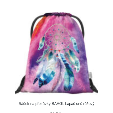
Sáček na přezůvky BAAGL Lapač snů růžový
261 Kč