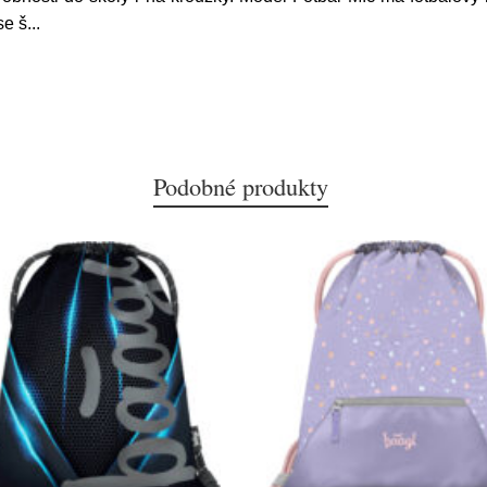
se š
...
Podobné produkty