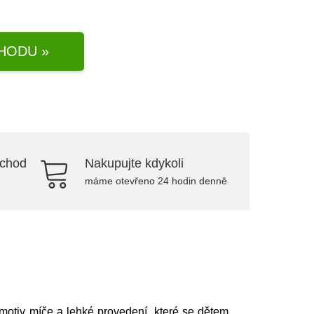
HODU »
bchod
Nakupujte kdykoli
máme otevřeno 24 hodin denně
 motiv míče a lehké provedení, které se dětem