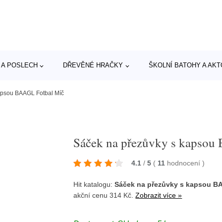
 A POSLECH
DŘEVĚNÉ HRAČKY
ŠKOLNÍ BATOHY A AK
apsou BAAGL Fotbal Míč
Sáček na přezůvky s kapsou
4.1
/
5
(
11
hodnocení
)
Hit katalogu:
Sáček na přezůvky s kapsou B
akční cenu 314 Kč.
Zobrazit více »