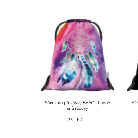
Sáček na přezůvky BAAGL Lapač
Sá
snů růžový
261 Kč