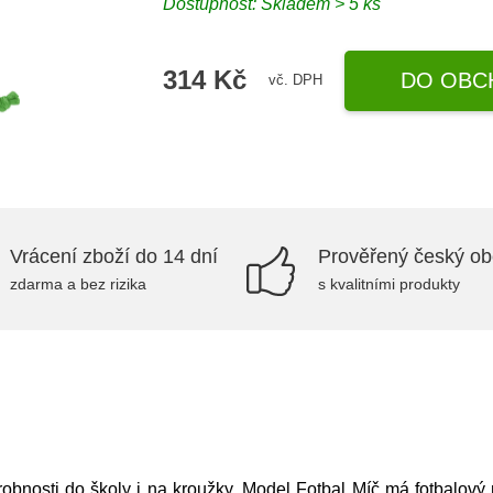
Dostupnost: Skladem > 5 ks
314 Kč
DO OBC
vč. DPH
Vrácení zboží do 14 dní
Prověřený český o
zdarma a bez rizika
s kvalitními produkty
robnosti do školy i na kroužky. Model Fotbal Míč má fotbalový