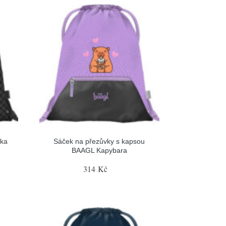
Ska
Sáček na přezůvky s kapsou
BAAGL Kapybara
314 Kč