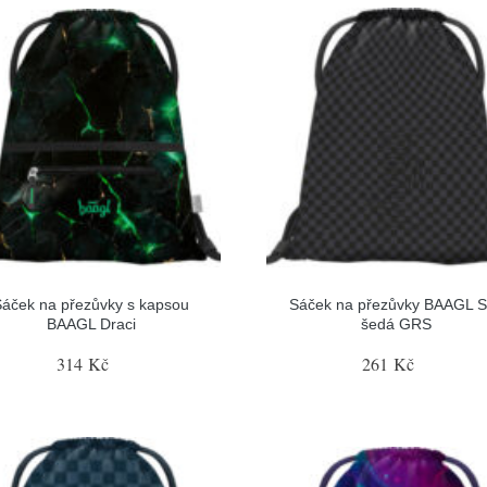
Sáček na přezůvky s kapsou
Sáček na přezůvky BAAGL 
BAAGL Draci
šedá GRS
314 Kč
261 Kč