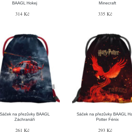
BAAGL Hokej
Minecraft
314 Kč
335 Kč
Sáček na přezůvky BAAGL
Sáček na přezůvky BAAGL Ha
Záchranáři
Potter Fénix
261 Kč
293 Kč