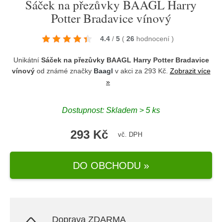
Sáček na přezůvky BAAGL Harry
Potter Bradavice vínový
4.4
/
5
(
26
hodnocení
)
Unikátní
Sáček na přezůvky BAAGL Harry Potter Bradavice
vínový
od známé značky
Baagl
v akci za 293 Kč.
Zobrazit více
»
Dostupnost: Skladem > 5 ks
293 Kč
vč. DPH
DO OBCHODU »
Doprava ZDARMA