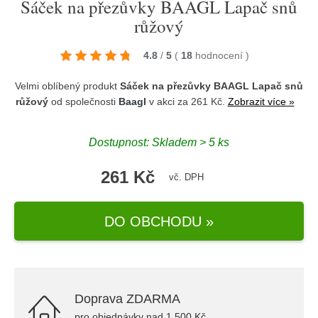
Sáček na přezůvky BAAGL Lapač snů
růžový
4.8
/
5
(
18
hodnocení
)
Velmi oblíbený produkt
Sáček na přezůvky BAAGL Lapač snů
růžový
od společnosti
Baagl
v akci za 261 Kč.
Zobrazit více »
Dostupnost: Skladem > 5 ks
261 Kč
vč. DPH
DO OBCHODU »
Doprava ZDARMA
pro objednávky nad 1.500 Kč