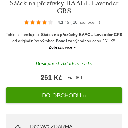
Sáček na přezůvky BAAGL Lavender
GRS
4.1
/
5
(
10
hodnocení
)
Tohle si zamilujete:
Sáček na přezůvky BAAGL Lavender GRS
od originálního výrobce
Baagl
za výhodnou cenu 261 Kč.
Zobrazit více »
Dostupnost: Skladem > 5 ks
261 Kč
vč. DPH
DO OBCHODU »
Doprava ZDARMA