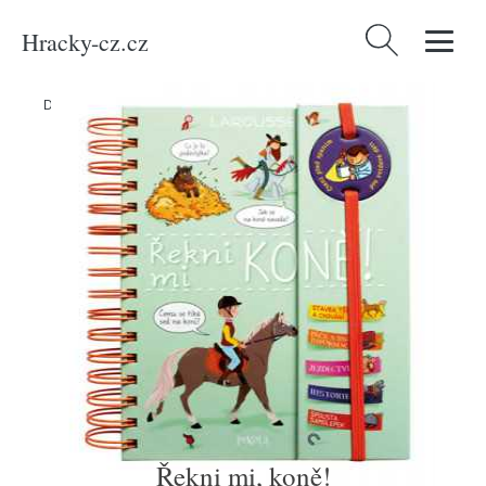
Hracky-cz.cz
Vyhledávání
Domů
/
Produkty
/
Média
/
Knihy
/
Řekni mi, koně!
Řekni mi, koně!