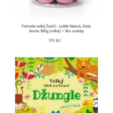
Formela velká Šnečí - světle fialová, žlutá,
limeta 380g (velká) + 3ks ozdoby
359 Kč