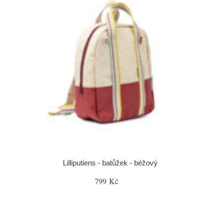
Lilliputiens - batůžek - béžový
799 Kč