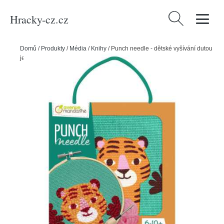
Hracky-cz.cz
Vyhledávání
Domů
/
Produkty
/
Média
/
Knihy
/
Punch needle - dětské vyšívání dutou
jehlou - Tygr