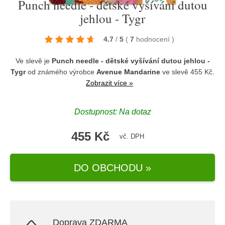
Punch needle - dětské vyšívání dutou
jehlou - Tygr
4.7
/
5
(
7
hodnocení
)
Ve slevě je
Punch needle - dětské vyšívání dutou jehlou -
Tygr
od známého výrobce
Avenue Mandarine
ve slevě 455 Kč.
Zobrazit více »
Dostupnost: Na dotaz
455 Kč
vč. DPH
DO OBCHODU »
Doprava ZDARMA