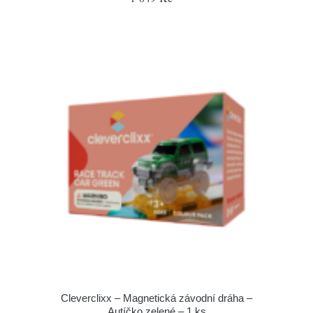
Cleverclixx – Magnetická závodní dráha –
Autíčko zelené – 1 ks