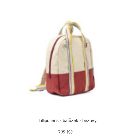
Lilliputiens - batůžek - béžový
799 Kč