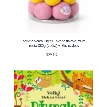
Formela velká Šnečí - světle fialová, žlutá,
limeta 380g (velká) + 3ks ozdoby
359 Kč