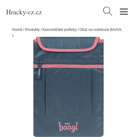
Hracky-cz.cz
Vyhledávání
Domů
/
Produkty
/
Kancelářské potřeby
/
Obal na notebook BAAGL
Logo růžový GRS