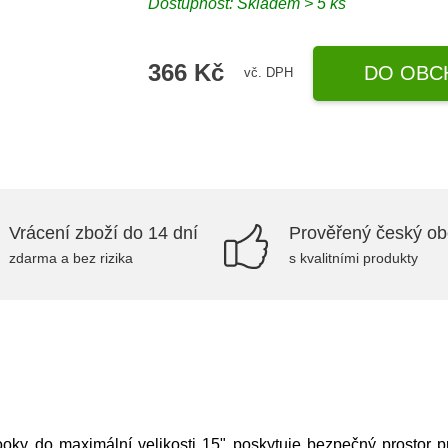
Dostupnost: Skladem > 5 ks
366 Kč
DO OBC
vč. DPH
Vrácení zboží do 14 dní
Prověřený český o
zdarma a bez rizika
s kvalitními produkty
ky do maximální velikosti 15" poskytuje bezpečný prostor pro