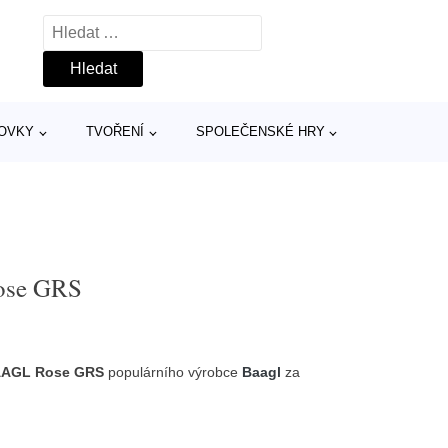
Vyhledávání
TOVKY
TVOŘENÍ
SPOLEČENSKÉ HRY
ose GRS
AAGL Rose GRS
populárního výrobce
Baagl
za