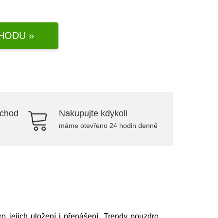
HODU »
bchod
Nakupujte kdykoli
máme otevřeno 24 hodin denně
 jejich uložení i přenášení. Trendy pouzdro