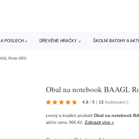
 A POSLECH
DŘEVĚNÉ HRAČKY
ŠKOLNÍ BATOHY A AK
BAAGL Rose GRS
Obal na notebook BAAGL R
4.8
/
5
(
13
hodnocení
)
Levný a kvalitní produkt
Obal na notebook B
akční cenu 366 Kč.
Zobrazit více »