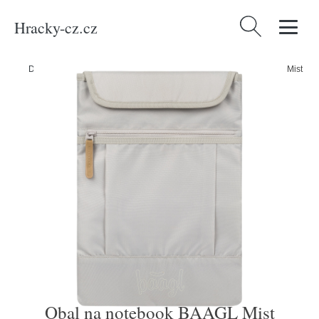
Hracky-cz.cz
Vyhledávání
Domů
/
Produkty
/
Kancelářské potřeby
/
Obal na notebook BAAGL Mist
Obal na notebook BAAGL Mist