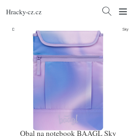
Hracky-cz.cz
Vyhledávání
Domů
/
Produkty
/
Kancelářské potřeby
/
Obal na notebook BAAGL Sky
Obal na notebook BAAGL Sky