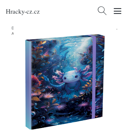
Hracky-cz.cz
Vyhledávání
Domů
/
Produkty
/
Kancelářské potřeby
/
Desky na sešity A4 BAAGL
Axolotl