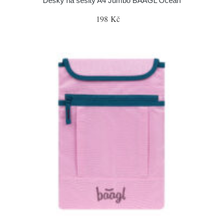
Desky na sešity A4 Jumbo BAAGL Ocean
198 Kč