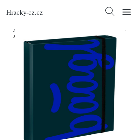
Hracky-cz.cz
Vyhledávání
Domů
/
Produkty
/
Kancelářské potřeby
/
Desky na sešity A4 Jumbo
BAAGL Logo modré