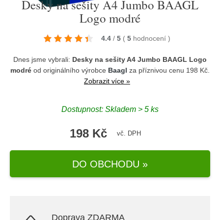
Desky na sešity A4 Jumbo BAAGL
Logo modré
4.4
/
5
(
5
hodnocení
)
Dnes jsme vybrali:
Desky na sešity A4 Jumbo BAAGL Logo
modré
od originálního výrobce
Baagl
za příznivou cenu 198 Kč.
Zobrazit více »
Dostupnost: Skladem > 5 ks
198 Kč
vč. DPH
DO OBCHODU »
Doprava ZDARMA