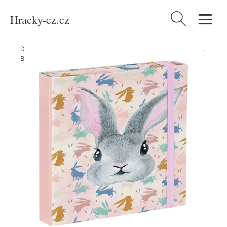
Hracky-cz.cz
Vyhledávání
Domů
/
Produkty
/
Kancelářské potřeby
/
Desky na sešity A4 BAAGL
Bunny