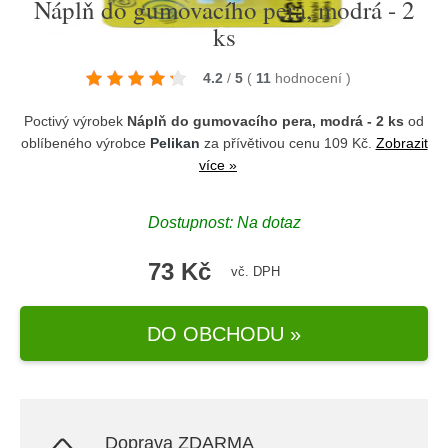
Náplň do gumovacího pera, modrá - 2
ks
4.2
/
5
(
11
hodnocení
)
Poctivý výrobek
Náplň do gumovacího pera, modrá - 2 ks
od
oblíbeného výrobce
Pelikan
za přívětivou cenu 109 Kč.
Zobrazit
více »
Dostupnost: Na dotaz
73 Kč
vč. DPH
DO OBCHODU »
Doprava ZDARMA