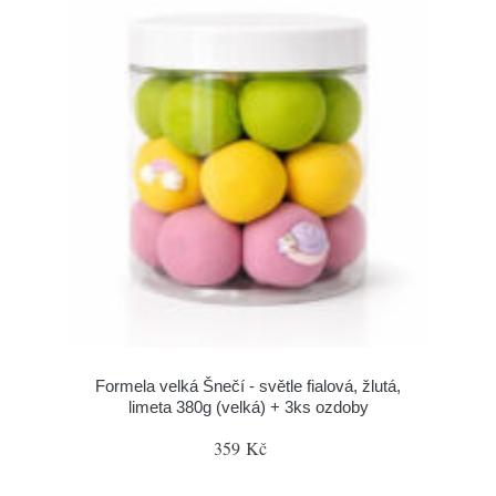
Formela velká Šnečí - světle fialová, žlutá,
limeta 380g (velká) + 3ks ozdoby
359 Kč