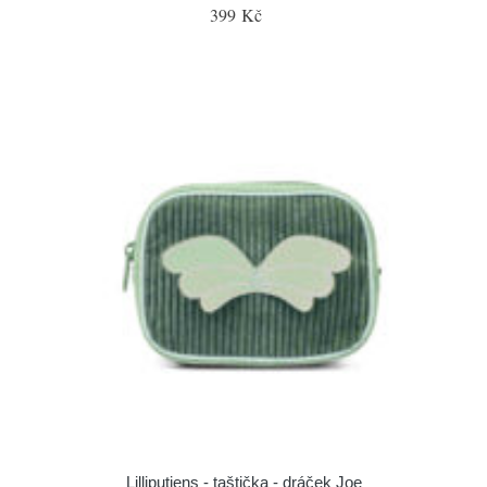
399 Kč
Lilliputiens - taštička - dráček Joe