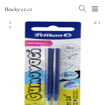
Hracky-cz.cz
Vyhledávání
Domů
/
Produkty
/
Média
/
Knihy
/
Náplň do gumovacího pera, modrá - 2
ks