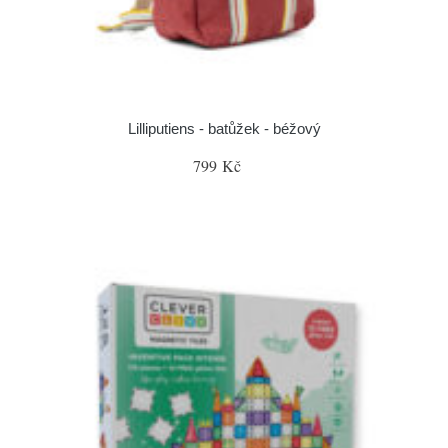
Lilliputiens - batůžek - béžový
799 Kč