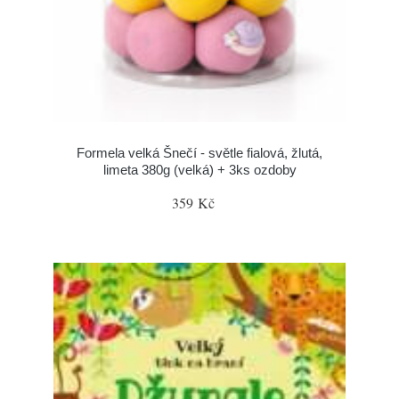
Formela velká Šnečí - světle fialová, žlutá,
limeta 380g (velká) + 3ks ozdoby
359 Kč