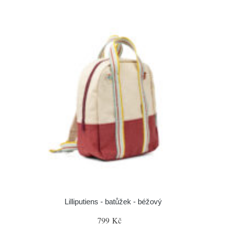
Lilliputiens - batůžek - béžový
799 Kč