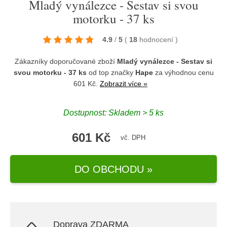
Mladý vynálezce - Sestav si svou
motorku - 37 ks
4.9
/
5
(
18
hodnocení
)
Zákazníky doporučované zboží
Mladý vynálezce - Sestav si
svou motorku - 37 ks
od top značky
Hape
za výhodnou cenu
601 Kč.
Zobrazit více »
Dostupnost: Skladem > 5 ks
601 Kč
vč. DPH
DO OBCHODU »
Doprava ZDARMA