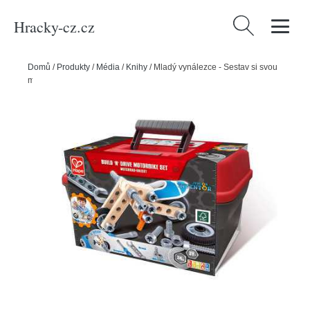
Hracky-cz.cz
Vyhledávání
Domů
/
Produkty
/
Média
/
Knihy
/
Mladý vynálezce - Sestav si svou
motorku - 37 ks