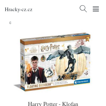
Hracky-cz.cz
Vyhledávání
Domů
/
Produkty
/
Hračky a hry
/
Hračky
/
Harry Potter - Klofan
Harry Potter - Klofan