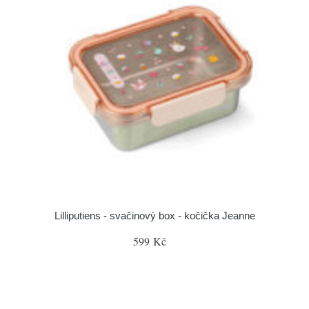
Lilliputiens - svačinový box - kočička Jeanne
599 Kč