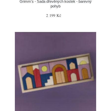
Grimm's - Sada dřevěných kostek - barevný
pohyb
2 199 Kč