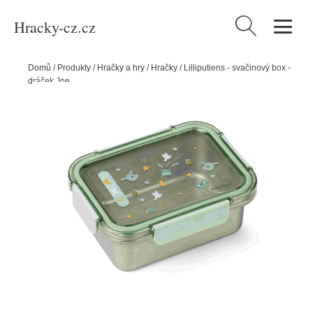
Hracky-cz.cz
Vyhledávání
Domů
/
Produkty
/
Hračky a hry
/
Hračky
/
Lilliputiens - svačinový box -
dráček Joe