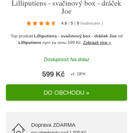
Lilliputiens - svačinový box - dráček
Joe
4.6
/
5
(
9
hodnocení
)
Top produkt
Lilliputiens - svačinový box - dráček Joe
od
Lilliputiens
nyní za cenu 599 Kč.
Zobrazit více »
Dostupnost: Na dotaz
599 Kč
vč. DPH
DO OBCHODU »
Doprava ZDARMA
pro objednávky nad 1.500 Kč